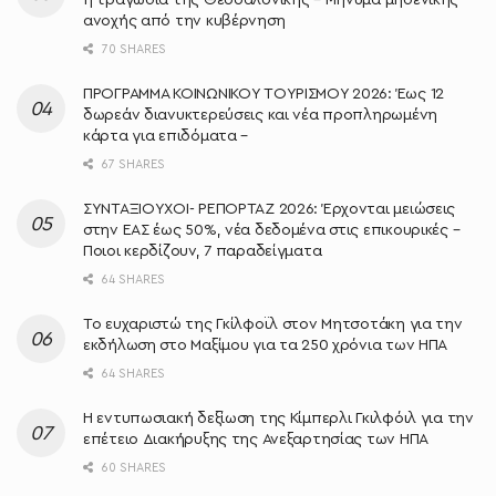
η τραγωδία της Θεσσαλονίκης – Μήνυμα μηδενικής
ανοχής από την κυβέρνηση
70 SHARES
ΠΡΟΓΡΑΜΜΑ ΚΟΙΝΩΝΙΚΟΥ ΤΟΥΡΙΣΜΟΥ 2026: Έως 12
δωρεάν διανυκτερεύσεις και νέα προπληρωμένη
κάρτα για επιδόματα –
67 SHARES
ΣΥΝΤΑΞΙΟΥΧΟΙ- ΡΕΠΟΡΤΑΖ 2026: Έρχονται μειώσεις
στην ΕΑΣ έως 50%, νέα δεδομένα στις επικουρικές –
Ποιοι κερδίζουν, 7 παραδείγματα
64 SHARES
Το ευχαριστώ της Γκίλφοϊλ στον Μητσοτάκη για την
εκδήλωση στο Μαξίμου για τα 250 χρόνια των ΗΠΑ
64 SHARES
Η εντυπωσιακή δεξίωση της Κίμπερλι Γκιλφόιλ για την
επέτειο Διακήρυξης της Ανεξαρτησίας των ΗΠΑ
60 SHARES