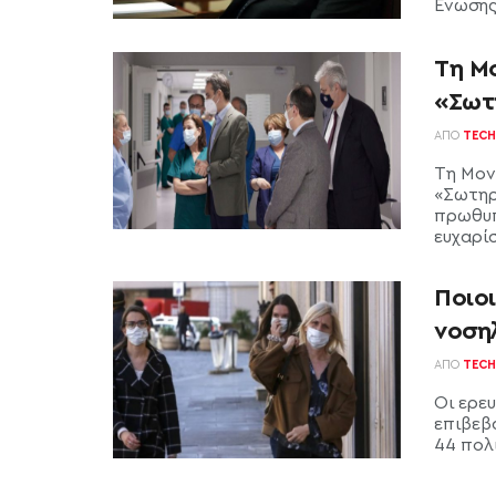
Ένωσης
Τη Μ
«Σωτ
ΑΠΌ
TECH
Τη Μον
«Σωτηρ
πρωθυπ
ευχαρίσ
Ποιοι
νοση
ΑΠΌ
TECH
Οι ερε
επιβεβ
44 πολ