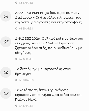
63 SHARES
ΑΑΔΕ – ΟΠΕΚΕΠΕ: 1,16 δισ. ευρώ έως τον
Δεκέμβριο – Οι 6 μεγάλες πληρωμές που
έρχονται για αγρότες και κτηνοτρόφους
61 SHARES
ΔΗΛΩΣΕΙΣ 2026: Οι 7 κωδικοί που φέρνουν
ελέγχους από την ΑΑΔΕ – Παράταση
ζητούν οι λογιστές, ποιοι κινδυνεύουν με
εξηγήσεις
59 SHARES
Το διπλό μήνυμα Μητσοτάκη στον
Ερντογάν
58 SHARES
Σε κατάσταση έκτακτης ανάγκης
κηρύσσονται οι Δήμοι Ωραιοκάστρου και
Παύλου Μελά
57 SHARES