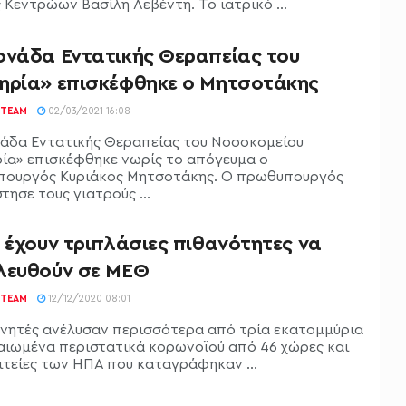
 Κεντρώων Βασίλη Λεβέντη. Το ιατρικό ...
ονάδα Εντατικής Θεραπείας του
ηρία» επισκέφθηκε o Μητσοτάκης
TEAM
02/03/2021 16:08
άδα Εντατικής Θεραπείας του Νοσοκομείου
ία» επισκέφθηκε νωρίς το απόγευμα ο
ουργός Κυριάκος Μητσοτάκης. Ο πρωθυπουργός
τησε τους γιατρούς ...
 έχουν τριπλάσιες πιθανότητες να
λευθούν σε ΜΕΘ
TEAM
12/12/2020 08:01
υνητές ανέλυσαν περισσότερα από τρία εκατομμύρια
αιωμένα περιστατικά κορωνοϊού από 46 χώρες και
ιτείες των ΗΠΑ που καταγράφηκαν ...