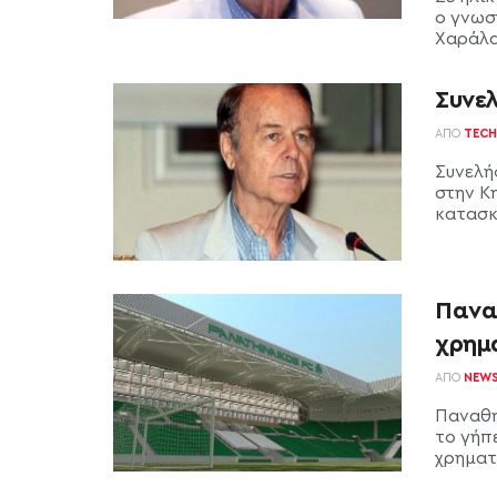
ο γνωσ
Χαράλα
Συνε
ΑΠΌ
TECH
Συνελή
στην Κ
κατασκ
Πανα
χρημ
ΑΠΌ
NEW
Παναθην
το γήπ
χρηματο