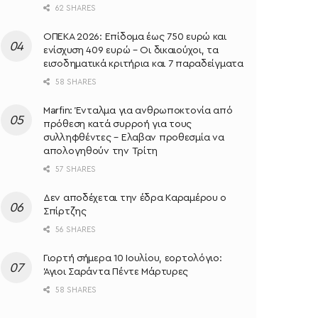
62 SHARES
ΟΠΕΚΑ 2026: Επίδομα έως 750 ευρώ και
ενίσχυση 409 ευρώ – Οι δικαιούχοι, τα
εισοδηματικά κριτήρια και 7 παραδείγματα
58 SHARES
Marfin: Ένταλμα για ανθρωποκτονία από
πρόθεση κατά συρροή για τους
συλληφθέντες – Ελαβαν προθεσμία να
απολογηθούν την Τρίτη
57 SHARES
Δεν αποδέχεται την έδρα Καραμέρου ο
Σπίρτζης
56 SHARES
Γιορτή σήμερα 10 Ιουλίου, εορτολόγιο:
Άγιοι Σαράντα Πέντε Μάρτυρες
58 SHARES