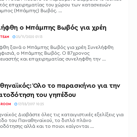
τός επιχειρηματίας του χώρου των κατασκευών
μπος (Μπάμπης) Βωβός. ...
λήφθη ο Μπάμπης Βωβός για χρέη
TEAM
25/11/2020 01:13
φθη ξανά ο Μπάμπης Βωβός για χρέη Συνελήφθη
ηφισιά, ο Μπάμπης Βωβός. Ο 87χρονος
ευαστής και επιχειρηματίας συνεληφθη την ...
θηναϊκός: Όλο το παρασκήνιο για την
ατοδότηση του γηπέδου
SROOM
17/03/2017 10:25
αϊκός Διαβάστε όλες τις καταιγιστικές εξελίξεις για
εδο του Παναθηναϊκού, το διπλό πλάνο
δότησης αλλά και το ποιοι καίγονται ...