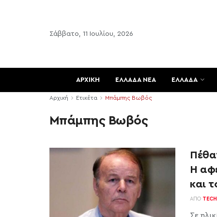
Σάββατο, 11 Ιουλίου, 2026
ΑΡΧΙΚΗ
ΕΛΛΑΔΑ ΝΕΑ
ΕΛΛΑΔΑ
Αρχική
Ετικέτα
Μπάμπης Βωβός
Μπάμπης Βωβός
Πέθα
Η αφε
και τ
ΑΠΌ
TECH
Σε ηλι