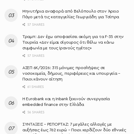
Μηνυτήρια αναφορά από Βελόπουλο στον Άρειο
Πάγο μετά τις καταγγελίες Γεωργιάδη για Τσίπρα
57 SHARES
Τραμπ: Δεν έχω αποφασίσει ακόμη για τα F-35 στην
Τουρκία «Δεν είμαι σίγουρος ότι θέλω να κάνω
συμφωνία με τους Ιρανούς ηγέτες»
57 SHARES
ΑΣΕΠ 6Κ/2026: 315 μόνιμες προσλήψεις σε
νοσοκομεία, δήμους, περιφέρειες και υπουργεία –
Ποιοι κάνουν αίτηση
61 SHARES
Η Eurobank και η Inbank ξεκινούν συνεργασία
embedded finance στην Ελλάδα
56 SHARES
ΣΥΝΤΑΞΕΙΣ – ΡΕΠΟΡΤΑΖ: 7 μεγάλες αλλαγές με
αυξήσεις έως 762 ευρώ – Ποιοι κερδίζουν δύο εθνικές