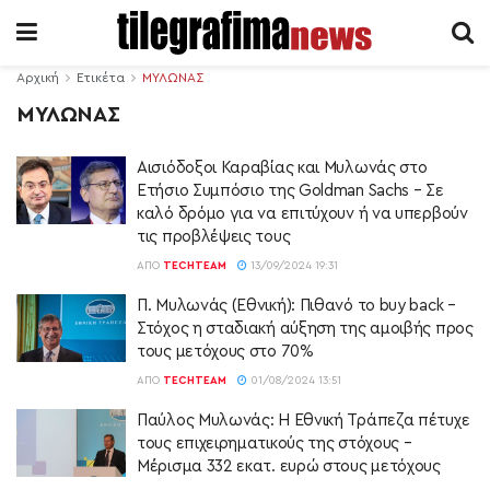
Αρχική
Ετικέτα
ΜΥΛΩΝΑΣ
ΜΥΛΩΝΑΣ
Αισιόδοξοι Καραβίας και Μυλωνάς στο
Eτήσιο Συμπόσιο της Goldman Sachs – Σε
καλό δρόμο για να επιτύχουν ή να υπερβούν
τις προβλέψεις τους
ΑΠΌ
TECHTEAM
13/09/2024 19:31
Π. Μυλωνάς (Εθνική): Πιθανό το buy back –
Στόχος η σταδιακή αύξηση της αμοιβής προς
τους μετόχους στο 70%
ΑΠΌ
TECHTEAM
01/08/2024 13:51
Παύλος Μυλωνάς: Η Εθνική Τράπεζα πέτυχε
τους επιχειρηματικούς της στόχους –
Μέρισμα 332 εκατ. ευρώ στους μετόχους