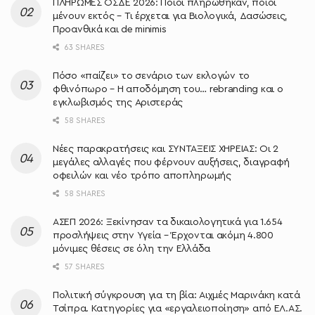
ΠΛΗΡΩΜΕΣ ΟΣΔΕ 2026: Ποιοι πληρώθηκαν, ποιοι
μένουν εκτός – Τι έρχεται για Βιολογικά, Δασώσεις,
Προανθικά και de minimis
63 SHARES
Πόσο «παίζει» το σενάριο των εκλογών το
φθινόπωρο – Η αποδόμηση του… rebranding και ο
εγκλωβισμός της Αριστεράς
58 SHARES
Νέες παρακρατήσεις και ΣΥΝΤΑΞΕΙΣ ΧΗΡΕΙΑΣ: Οι 2
μεγάλες αλλαγές που φέρνουν αυξήσεις, διαγραφή
οφειλών και νέο τρόπο αποπληρωμής
58 SHARES
ΑΣΕΠ 2026: Ξεκίνησαν τα δικαιολογητικά για 1.654
προσλήψεις στην Υγεία – Έρχονται ακόμη 4.800
μόνιμες θέσεις σε όλη την Ελλάδα
57 SHARES
Πολιτική σύγκρουση για τη βία: Αιχμές Μαρινάκη κατά
Τσίπρα. Κατηγορίες για «εργαλειοποίηση» από ΕΛ.ΑΣ.