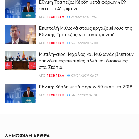
Εθνική Τράπεζα: Κέρδη μετά φόρων 409
εκατ. το Α’ τρίμηνο
ΑΠΌ
TECHTEAM
28/05/2020 17:59
Επιστολή Μυλωνά στους εργαζομένους της
Εθνικής Τράπεζας για τον κορονoϊό
ΑΠΌ
TECHTEAM
16/03/2020 15:00
Μυτιληναίος, Μίχαλος και Μυλωνάς βλέπουν
επενδυτικές ευκαιρίες αλλά και δυσκολίες
στα Σκόπια
ΑΠΌ
TECHTEAM
03/04/2019 06:27
Εθνική: Κέρδη μετά φόρων 50 εκατ. το 2018
ΑΠΌ
TECHTEAM
31/03/2019 04:01
ΔΗΜΟΦΙΛΗ ΑΡΘΡΑ