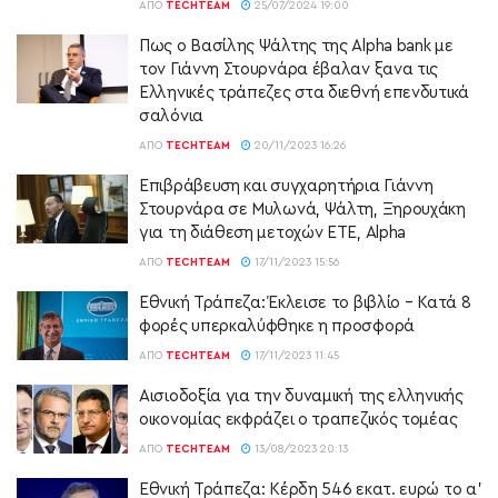
ΑΠΌ
TECHTEAM
25/07/2024 19:00
Πως ο Βασίλης Ψάλτης της Alpha bank με
τον Γιάννη Στουρνάρα έβαλαν ξανα τις
Ελληνικές τράπεζες στα διεθνή επενδυτικά
σαλόνια
ΑΠΌ
TECHTEAM
20/11/2023 16:26
Επιβράβευση και συγχαρητήρια Γιάννη
Στουρνάρα σε Μυλωνά, Ψάλτη, Ξηρουχάκη
για τη διάθεση μετοχών ΕΤΕ, Alpha
ΑΠΌ
TECHTEAM
17/11/2023 15:56
Εθνική Τράπεζα: Έκλεισε το βιβλίο – Κατά 8
φορές υπερκαλύφθηκε η προσφορά
ΑΠΌ
TECHTEAM
17/11/2023 11:45
Αισιοδοξία για την δυναμική της ελληνικής
οικονομίας εκφράζει ο τραπεζικός τομέας
ΑΠΌ
TECHTEAM
13/08/2023 20:13
Εθνική Τράπεζα: Κέρδη 546 εκατ. ευρώ το α’