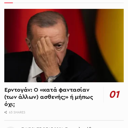
Ερντογάν: Ο «κατά φαντασίαν
(των άλλων) ασθενής;» ή μήπως
όχι;
63 SHARES