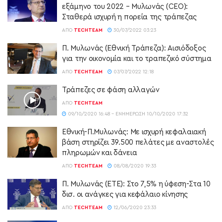
εξάμηνο του 2022 – Mυλωνάς (CEO):
Σταθερά ισχυρή η πορεία της τράπεζας
ΑΠΌ
TECHTEAM
30/07/2022 03:23
Π. Μυλωνάς (Εθνική Τράπεζα): Αισιόδοξος
για την οικονομία και το τραπεζικό σύστημα
ΑΠΌ
TECHTEAM
07/07/2022 12:18
Τράπεζες σε φάση αλλαγών
ΑΠΌ
TECHTEAM
09/10/2020 16:48 - ΕΝΗΜΈΡΩΣΗ 10/10/2020 17:32
Εθνική-Π.Μυλωνάς: Με ισχυρή κεφαλαιακή
βάση στηρίζει 39.500 πελάτες με αναστολές
πληρωμών και δάνεια
ΑΠΌ
TECHTEAM
08/08/2020 19:33
Π. Μυλωνάς (ETE): Στο 7,5% η ύφεση-Στα 10
δισ. οι ανάγκες για κεφάλαιο κίνησης
ΑΠΌ
TECHTEAM
12/06/2020 23:33