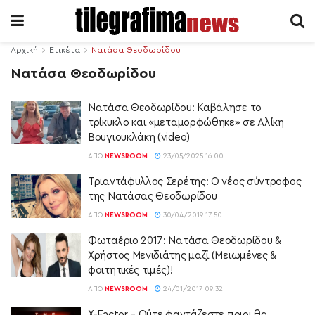
Αρχική
Ετικέτα
Νατάσα Θεοδωρίδου
Νατάσα Θεοδωρίδου
Νατάσα Θεοδωρίδου: Καβάλησε το
τρίκυκλο και «μεταμορφώθηκε» σε Αλίκη
Βουγιουκλάκη (video)
ΑΠΌ
NEWSROOM
23/05/2025 16:00
Τριαντάφυλλος Σερέτης: Ο νέος σύντροφος
της Νατάσας Θεοδωρίδου
ΑΠΌ
NEWSROOM
30/04/2019 17:50
Φωταέριο 2017: Νατάσα Θεοδωρίδου &
Χρήστος Μενιδιάτης μαζί (Μειωμένες &
φοιτητικές τιμές)!
ΑΠΌ
NEWSROOM
24/01/2017 09:32
X-Factor – Ούτε φαντάζεστε ποιοι θα