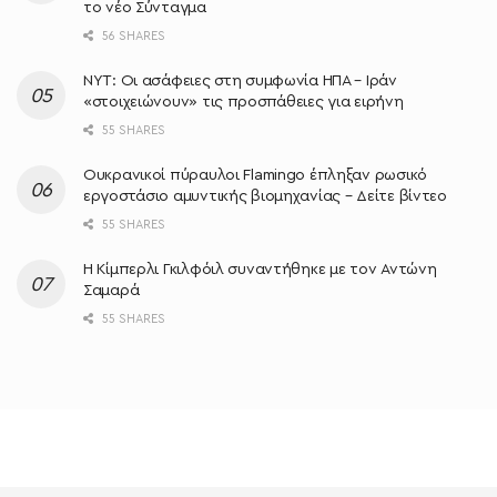
το νέο Σύνταγμα
56 SHARES
NYT: Οι ασάφειες στη συμφωνία ΗΠΑ – Ιράν
«στοιχειώνουν» τις προσπάθειες για ειρήνη
55 SHARES
Ουκρανικοί πύραυλοι Flamingo έπληξαν ρωσικό
εργοστάσιο αμυντικής βιομηχανίας – Δείτε βίντεο
55 SHARES
Η Κίμπερλι Γκιλφόιλ συναντήθηκε με τον Αντώνη
Σαμαρά
55 SHARES