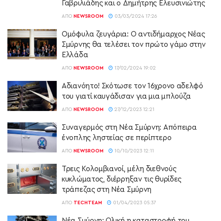
Γαβριλιάδης και ο Δημήτρης Ελευσινιώτης
ΑΠΌ
NEWSROOM
03/03/2024 17:26
Ομόφυλα ζευγάρια: Ο αντιδήμαρχος Νέας
Σμύρνης θα τελέσει τον πρώτο γάμο στην
Ελλάδα
ΑΠΌ
NEWSROOM
17/02/2024 19:02
Αδιανόητο! Σκότωσε τον 16χρονο αδελφό
του γιατί καυγάδισαν για μια μπλούζα
ΑΠΌ
NEWSROOM
27/12/2023 12:21
Συναγερμός στη Νέα Σμύρνη: Απόπειρα
ένοπλης ληστείας σε περίπτερο
ΑΠΌ
NEWSROOM
10/10/2023 12:11
Τρεις Κολομβιανοί, μέλη διεθνούς
κυκλώματος, διέρρηξαν τις θυρίδες
τράπεζας στη Νέα Σμύρνη
ΑΠΌ
TECHTEAM
01/04/2023 05:37
Νέα Σμύρνη: Ολική η καταστροφή του