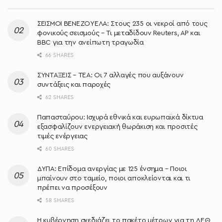
ΣΕΙΣΜΟΙ ΒΕΝΕΖΟΥΕΛΑ: Στους 235 οι νεκροί από τους
φονικούς σεισμούς – Τι μεταδίδουν Reuters, AP και
BBC για την ανείπωτη τραγωδία
66 SHARES
ΣΥΝΤΑΞΕΙΣ – ΤΕΑ: Οι 7 αλλαγές που αυξάνουν
συντάξεις και παροχές
62 SHARES
Παπασταύρου: Ισχυρά εθνικά και ευρωπαϊκά δίκτυα
εξασφαλίζουν ενεργειακή θωράκιση και προσιτές
τιμές ενέργειας
60 SHARES
ΔΥΠΑ: Επίδομα ανεργίας με 125 ένσημα – Ποιοι
μπαίνουν στο ταμείο, ποιοι αποκλείονται και τι
πρέπει να προσέξουν
58 SHARES
Η κυβέρνηση σχεδιάζει το πακέτο μέτρων για τη ΔΕΘ