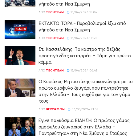
γήπεδο στη Νέα Σμύρνη
ΑΠΌ
TECHTEAM
13/04/2024 18:06
ΕΚΤΑΚΤΟ ΤΩΡΑ – Πυροβολισμοί έξω από
γήπεδο στη Νέα Σμύρνη
ΑΠΌ
TECHTEAM
13/04/2024 17:30
Στ. Κασσελάκης: Tο κάστρο της δεξιάς
προπαγάνδας καταρρέει – Πάμε για πρώτο
κόμμα
ΑΠΌ
TECHTEAM
13/04/2024 06:45
Ο Κυριάκος Μητσοτάκης επικοινώνησε με το
πρώτο ομόφυλο ζευγάρι που παντρεύτηκε
στην Ελλάδα – Τους ευχήθηκε για τον γάμο
τους
ΑΠΌ
NEWSROOM
03/03/2024 21:35
Έγινε παγκόσμια ΕΙΔΗΣΗ! Ο πρώτος γάμος
ομόφυλου ζευγαριού στην Ελλάδα –
Παντρεύτηκαν στη Νέα Σμύρνη ο Σταύρος