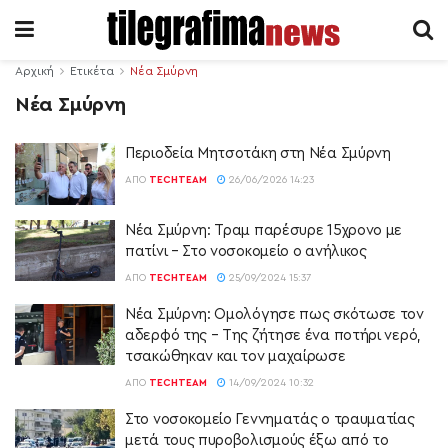
Αρχική
Ετικέτα
Νέα Σμύρνη
Νέα Σμύρνη
Περιοδεία Μητσοτάκη στη Νέα Σμύρνη
ΑΠΌ
TECHTEAM
26/06/2026 14:23
Νέα Σμύρνη: Τραμ παρέσυρε 15χρονο με
πατίνι – Στο νοσοκομείο ο ανήλικος
ΑΠΌ
TECHTEAM
25/09/2024 15:37
Νέα Σμύρνη: Ομολόγησε πως σκότωσε τον
αδερφό της – Της ζήτησε ένα ποτήρι νερό,
τσακώθηκαν και τον μαχαίρωσε
ΑΠΌ
TECHTEAM
14/09/2024 10:32
Στο νοσοκομείο Γεννηματάς ο τραυματίας
μετά τους πυροβολισμούς έξω από το