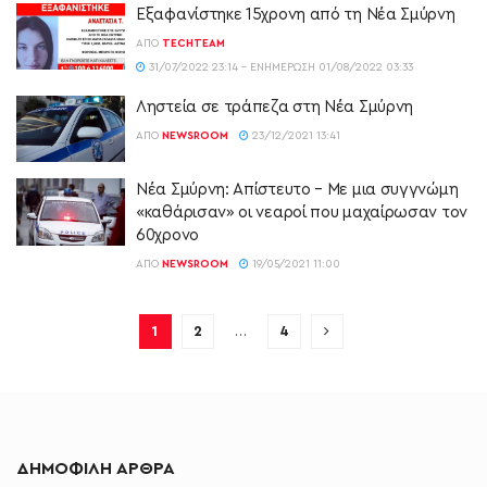
Εξαφανίστηκε 15χρονη από τη Νέα Σμύρνη
ΑΠΌ
TECHTEAM
31/07/2022 23:14 - ΕΝΗΜΈΡΩΣΗ 01/08/2022 03:33
Ληστεία σε τράπεζα στη Νέα Σμύρνη
ΑΠΌ
NEWSROOM
23/12/2021 13:41
Νέα Σμύρνη: Απίστευτο – Με μια συγγνώμη
«καθάρισαν» οι νεαροί που μαχαίρωσαν τον
60χρονο
ΑΠΌ
NEWSROOM
19/05/2021 11:00
1
2
…
4
ΔΗΜΟΦΙΛΗ ΑΡΘΡΑ