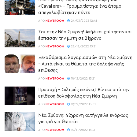
«Cavaliere» – Τραυματίστηκε ένα άτομο,
απεγκλωβίστηκαν πέντε
ΑΠΌ
NEWSROOM
24/03/2023 12:41
Σοκ στην Νέα Σμύρνη! Ανήλικοι χτύπησαν και
έσπασαν την μύτη σε 21χρονο
ΑΠΌ
NEWSROOM
22/12/2022 13:21
Ξεκαθάρισμα λογαριασμών στη Νέα Σμύρνη
– Αυτά είναι τα θύματα της δολοφονικής
επίθεσης
ΑΠΌ
NEWSROOM
19/12/2022 13:21
Προσοχή – Σκληρές εικόνες! Βίντεο από την
επίθεση δολοφονίας στη Νέα Σμύρνη
ΑΠΌ
NEWSROOM
19/12/2022 13:01
Νέα Σμύρνη: 42χρονη κατήγγειλε ενόρκως
γιατρό για θωπεία
ΑΠΌ
NEWSROOM
10/11/2022 13:51