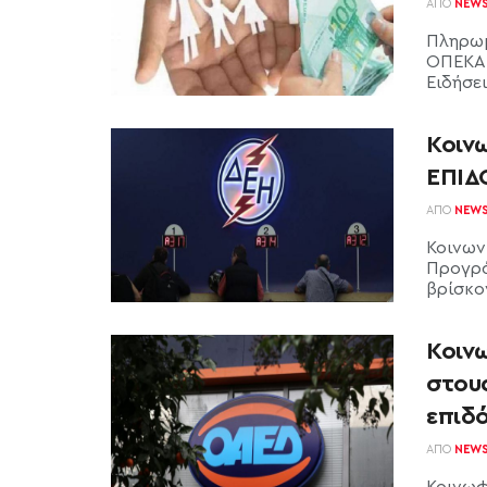
ΑΠΌ
NEW
Πληρωμ
ΟΠΕΚΑ 
Ειδήσεις
Κοιν
ΕΠΙΔ
ΑΠΌ
NEW
Κοινων
Προγράμ
βρίσκον
Κοιν
στους
επιδ
ΑΠΌ
NEW