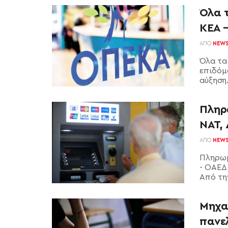
Όλα 
ΚΕΑ 
ΑΠΌ
NEW
Όλα τα
επιδόμ
αύξηση. 
Πληρ
ΝΑΤ,
ΑΠΌ
NEW
Πληρωμ
- ΟΑΕΔ
Από την
Μηχα
πανε