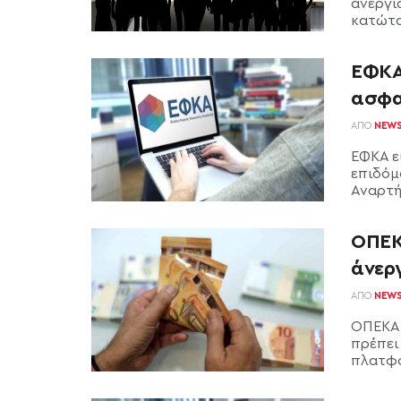
ανεργί
κατώτατ
ΕΦΚΑ
ασφα
ΑΠΌ
NEW
ΕΦΚΑ ε
επιδόμ
Αναρτή
ΟΠΕΚ
άνερ
ΑΠΌ
NEW
ΟΠΕΚΑ 
πρέπει 
πλατφόρ