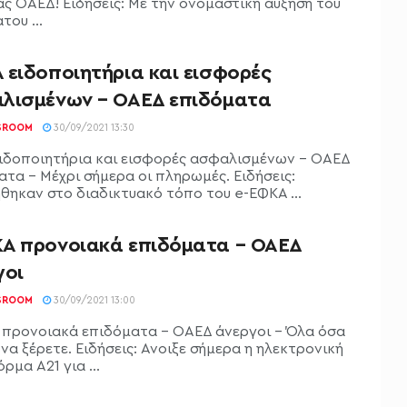
ας ΟΑΕΔ! Ειδήσεις: Με την ονομαστική αύξηση του
ου ...
 ειδοποιητήρια και εισφορές
λισμένων – ΟΑΕΔ επιδόματα
SROOM
30/09/2021 13:30
ιδοποιητήρια και εισφορές ασφαλισμένων - ΟΑΕΔ
ατα - Μέχρι σήμερα οι πληρωμές. Ειδήσεις:
θηκαν στο διαδικτυακό τόπο του e-ΕΦΚΑ ...
Α προνοιακά επιδόματα – ΟΑΕΔ
γοι
SROOM
30/09/2021 13:00
προνοιακά επιδόματα - ΟΑΕΔ άνεργοι - Όλα όσα
να ξέρετε. Ειδήσεις: Ανοιξε σήμερα η ηλεκτρονική
μα Α21 για ...