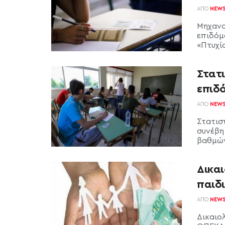
ΑΠΌ
NEW
Μηχανο
επιδόμα
«Πτυχίο
Στατ
επιδ
ΑΠΌ
NEW
Στατισ
συνέβη
βαθμών
Δικαι
παιδ
ΑΠΌ
NEW
Δικαιολ