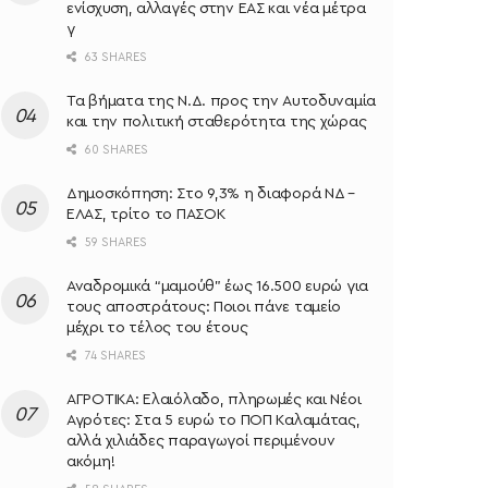
ενίσχυση, αλλαγές στην ΕΑΣ και νέα μέτρα
γ
63 SHARES
Τα βήματα της Ν.Δ. προς την Αυτοδυναμία
και την πολιτική σταθερότητα της χώρας
60 SHARES
Δημοσκόπηση: Στο 9,3% η διαφορά ΝΔ –
ΕΛΑΣ, τρίτο το ΠΑΣΟΚ
59 SHARES
Αναδρομικά “μαμούθ” έως 16.500 ευρώ για
τους αποστράτους: Ποιοι πάνε ταμείο
μέχρι το τέλος του έτους
74 SHARES
ΑΓΡΟΤΙΚΑ: Ελαιόλαδο, πληρωμές και Νέοι
Αγρότες: Στα 5 ευρώ το ΠΟΠ Καλαμάτας,
αλλά χιλιάδες παραγωγοί περιμένουν
ακόμη!