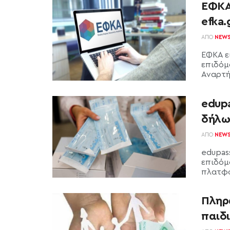
ΕΦΚΑ
efka.
ΑΠΌ
NEW
ΕΦΚΑ ε
επιδόμα
Αναρτή
edupa
δήλω
ΑΠΌ
NEW
edupas
επιδόμα
πλατφό
Πληρ
παιδ