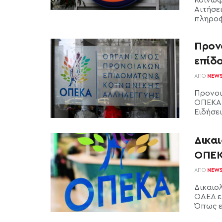
Κοινωφ
Αιτήσει
πληροφο
Προνο
επίδ
ΑΠΌ
NEW
Προνοι
ΟΠΕΚΑ 
Ειδήσεις
Δικαι
ΟΠΕΚ
ΑΠΌ
NEW
Δικαιο
ΟΑΕΔ ε
Όπως ε