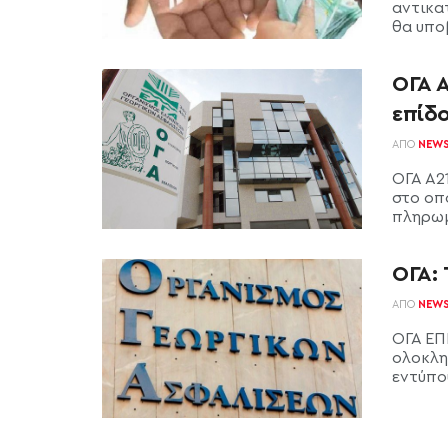
αντικα
θα υποβ
ΟΓΑ 
επίδ
ΑΠΌ
NEW
ΟΓΑ Α2
στο οπ
πληρωμ
ΟΓΑ: 
ΑΠΌ
NEW
ΟΓΑ ΕΠ
ολοκλη
εντύπου