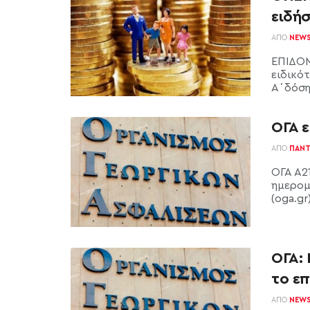
ειδήσ
ΑΠΌ
NEW
ΕΠΙΔΟΜ
ειδικό
Α΄δόση 
ΟΓΑ ε
ΑΠΌ
ΠΑΝΤ
ΟΓΑ Α21
ημερομ
(oga.gr
ΟΓΑ: 
το ε
ΑΠΌ
NEW