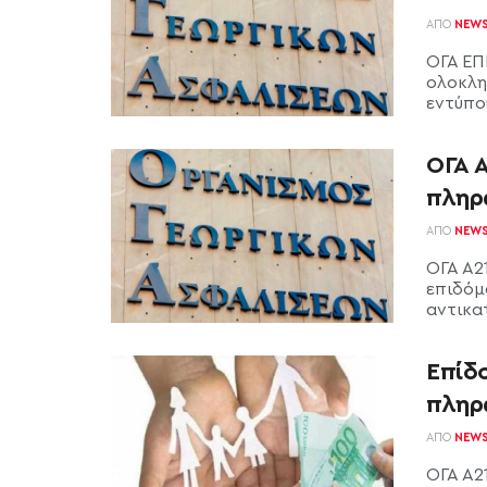
ΑΠΌ
NEW
ΟΓΑ ΕΠ
ολοκλη
εντύπου
ΟΓΑ Α
πληρ
ΑΠΌ
NEW
ΟΓΑ Α2
επιδόμ
αντικατ
Επίδο
πληρ
ΑΠΌ
NEW
ΟΓΑ Α21