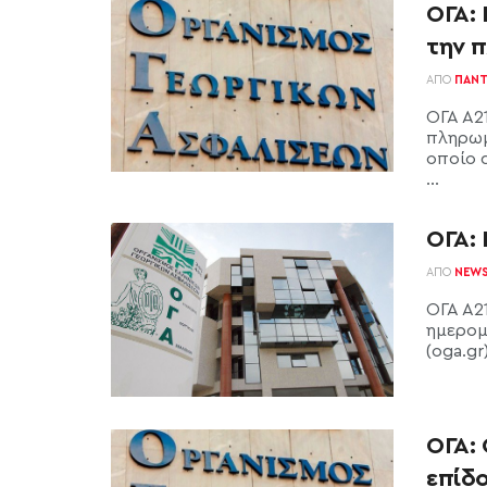
ΟΓΑ: 
την 
ΑΠΌ
ΠΑΝΤ
ΟΓΑ Α2
πληρωμ
οποίο 
...
ΟΓΑ: 
ΑΠΌ
NEW
ΟΓΑ Α21
ημερομ
(oga.gr
ΟΓΑ:
επίδ