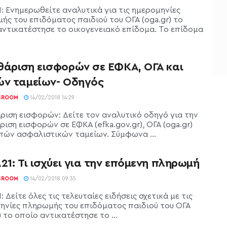
1: Ενημερωθείτε αναλυτικά για τις ημερομηνίες
ής του επιδόματος παιδιού του ΟΓΑ (oga.gr) το
αντικατέστησε το οικογενειακό επίδομα. Το επίδομα
θάριση εισφορών σε ΕΦΚΑ, ΟΓΑ και
ών ταμείων- Οδηγός
SROOM
14/02/2018 14:29
ριση εισφορών: Δείτε τον αναλυτικό οδηγό για την
ιση εισφορών σε ΕΦΚΑ (efka.gov.gr), ΟΓΑ (oga.gr)
ιπών ασφαλιστικών ταμείων. Σύμφωνα ...
21: Τι ισχύει για την επόμενη πληρωμή
SROOM
14/02/2018 09:35
: Δείτε όλες τις τελευταίες ειδήσεις σχετικά με τις
ηνίες πληρωμής του επιδόματος παιδιού του ΟΓΑ
) το οποίο αντικατέστησε το ...