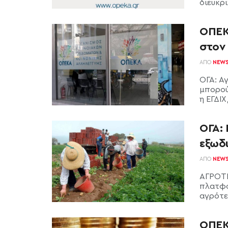
διευκριν
ΟΠΕΚ
στον
ΑΠΌ
NEW
ΟΓΑ: Α
μπορού
η ΕΓΔΙΧ,
ΟΓΑ:
εξωδ
ΑΠΌ
NEW
ΑΓΡΟΤΙ
πλατφό
αγρότες
ΟΠΕΚΑ