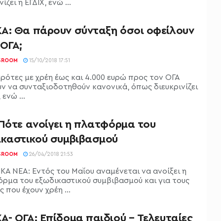
ίζει η ΕΓΔΙΧ, ενώ ...
Α: Θα πάρουν σύνταξη όσοι οφείλουν
 ΟΓΑ;
SROOM
15/10/2018 17:51
γρότες με χρέη έως και 4.000 ευρώ προς τον ΟΓΑ
ν να συνταξιοδοτηθούν κανονικά, όπως διευκρινίζει
 ενώ ...
 Πότε ανοίγει η πλατφόρμα του
ικαστικού συμβιβασμού
SROOM
26/04/2018 21:53
ΚΑ ΝΕΑ: Εντός του Μαΐου αναμένεται να ανοίξει η
ρμα του εξωδικαστικού συμβιβασμού και για τους
 που έχουν χρέη ...
- ΟΓΑ: Επίδομα παιδιού – Τελευταίες