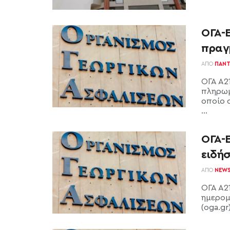
ΟΓΑ-
πραγ
ΑΠΌ
ΠΑΝΤ
ΟΓΑ Α2
πληρωμ
οποίο 
...
ΟΓΑ-Ε
ειδήσ
ΑΠΌ
NEW
ΟΓΑ Α21
ημερομ
(oga.gr