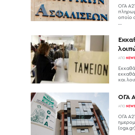
ΟΓΑ Α2
πληρωμ
οποίο 
...
Εκκα
λοιπ
ΑΠΌ
NEW
Εκκαθά
εκκαθάρ
και λο
ΟΓΑ Α
ΑΠΌ
NEW
ΟΓΑ Α21
ημερομ
(oga.gr