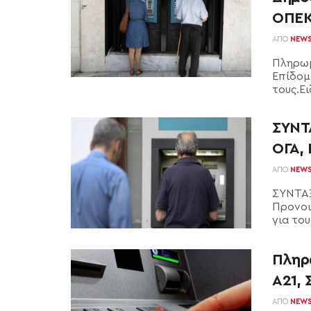
ΟΠΕ
ΑΠΌ
NEW
Πληρωμ
Επίδομ
τους.Ει
ΣΥΝΤ
ΟΓΑ,
ΑΠΌ
NEW
ΣΥΝΤΑΞ
Προνοι
για το
Πληρω
Α21, 
ΑΠΌ
NEW