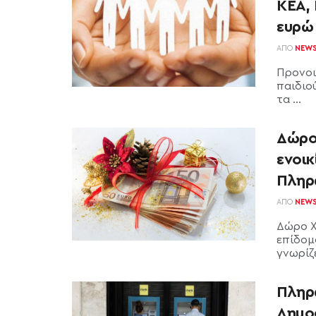
ΚΕΑ, 
ευρώ
ΑΠΌ
NEW
Προνοι
παιδιο
τα ...
Δώρο
ενοικ
Πληρ
ΑΠΌ
NEW
Δώρο Χ
επίδομ
γνωρίζε
Πληρ
Δημοσ