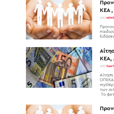
Προν
ΚΕΑ ,
ΑΠΌ
NEW
Προνοι
παιδιού
Ειδήσει
Αίτη
ΚΕΑ,
ΑΠΌ
ΠΑΝΤ
Αίτηση
ΟΠΕΚΑ:
myΘέρμ
των αι
Το φετ
Προν