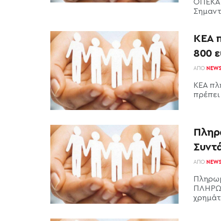
ΟΠΕΚΑ 
Σημαντι
ΚΕΑ π
800 ε
ΑΠΌ
NEW
ΚΕΑ πλ
πρέπει
Πληρ
Συντ
ΑΠΌ
NEW
Πληρωμ
ΠΛΗΡΩΜ
χρημάτω