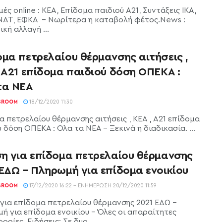
ς online : ΚΕΑ, Επίδομα παιδιού Α21, Συντάξεις ΙΚΑ,
ΝΑΤ, ΕΦΚΑ - Νωρίτερα η καταβολή φέτος.News :
κή αλλαγή ...
μα πετρελαίου θέρμανσης αιτήσεις ,
 Α21 επίδομα παιδιού δόση ΟΠΕΚΑ :
τα ΝΕΑ
SROOM
18/12/2020 11:30
α πετρελαίου θέρμανσης αιτήσεις , ΚΕΑ , Α21 επίδομα
 δόση ΟΠΕΚΑ : Όλα τα ΝΕΑ - Ξεκινά η διαδικασία. ...
ση για επίδομα πετρελαίου θέρμανσης
ΕΔΩ – Πληρωμή για επίδομα ενοικίου
SROOM
17/12/2020 16:22 - ΕΝΗΜΈΡΩΣΗ 20/12/2020 11:59
 για επίδομα πετρελαίου θέρμανσης 2021 ΕΔΩ -
ή για επίδομα ενοικίου - Όλες οι απαραίτητες
ρίες. Ειδήσεις: Σε δυο ...