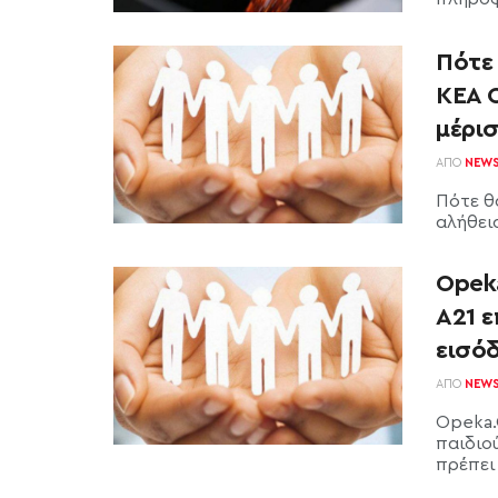
Πότε 
ΚΕΑ 
μέρι
ΑΠΌ
NEW
Πότε θ
αλήθεια
Opeka
Α21 ε
εισό
ΑΠΌ
NEW
Opeka.
παιδιο
πρέπει 