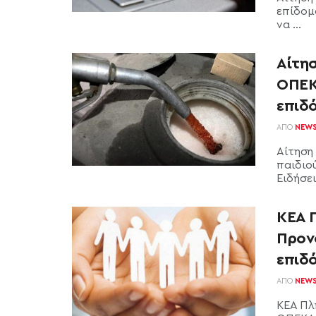
επίδομ
να ...
Αίτησ
ΟΠΕΚ
επιδ
ΑΠΌ
NEW
Αίτηση
παιδιο
Ειδήσεις
ΚΕΑ Π
Προν
επιδ
ΑΠΌ
NEW
ΚΕΑ Πλ