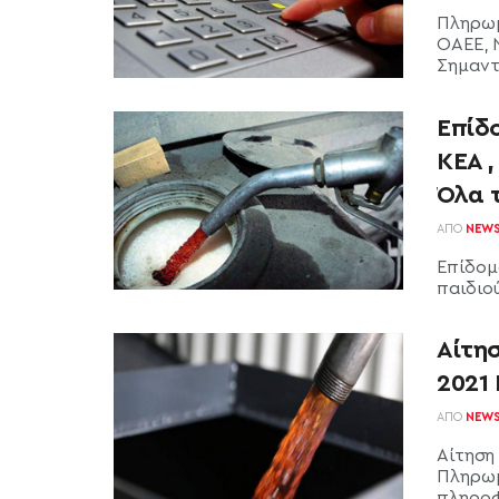
Πληρωμέ
ΟΑΕΕ, 
Σημαντι
Επίδο
ΚΕΑ ,
Όλα 
ΑΠΌ
NEW
Επίδομ
παιδιού
Αίτη
2021 
ΑΠΌ
NEW
Αίτηση
Πληρωμ
πληροφο