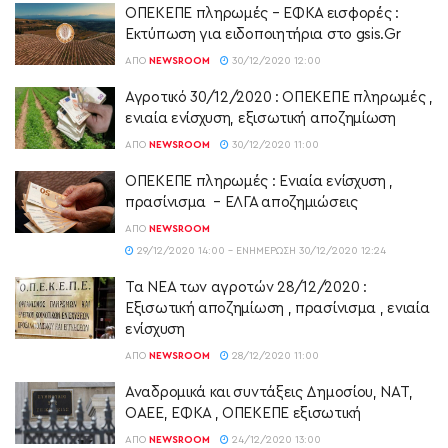
ΟΠΕΚΕΠΕ πληρωμές – ΕΦΚΑ εισφορές :
Εκτύπωση για ειδοποιητήρια στο gsis.Gr
ΑΠΌ
NEWSROOM
30/12/2020 12:00
Αγροτικό 30/12/2020 : ΟΠΕΚΕΠΕ πληρωμές ,
ενιαία ενίσχυση, εξισωτική αποζημίωση
ΑΠΌ
NEWSROOM
30/12/2020 11:00
ΟΠΕΚΕΠΕ πληρωμές : Ενιαία ενίσχυση ,
πρασίνισμα – ΕΛΓΑ αποζημιώσεις
ΑΠΌ
NEWSROOM
29/12/2020 14:00 - ΕΝΗΜΈΡΩΣΗ 30/12/2020 12:24
Τα ΝΕΑ των αγροτών 28/12/2020 :
Εξισωτική αποζημίωση , πρασίνισμα , ενιαία
ενίσχυση
ΑΠΌ
NEWSROOM
28/12/2020 11:00
Αναδρομικά και συντάξεις Δημοσίου, ΝΑΤ,
ΟΑΕΕ, ΕΦΚΑ , ΟΠΕΚΕΠΕ εξισωτική
ΑΠΌ
NEWSROOM
24/12/2020 13:00