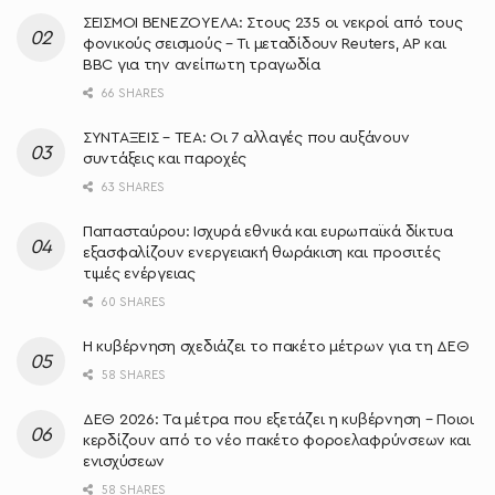
ΣΕΙΣΜΟΙ ΒΕΝΕΖΟΥΕΛΑ: Στους 235 οι νεκροί από τους
φονικούς σεισμούς – Τι μεταδίδουν Reuters, AP και
BBC για την ανείπωτη τραγωδία
66 SHARES
ΣΥΝΤΑΞΕΙΣ – ΤΕΑ: Οι 7 αλλαγές που αυξάνουν
συντάξεις και παροχές
63 SHARES
Παπασταύρου: Ισχυρά εθνικά και ευρωπαϊκά δίκτυα
εξασφαλίζουν ενεργειακή θωράκιση και προσιτές
τιμές ενέργειας
60 SHARES
Η κυβέρνηση σχεδιάζει το πακέτο μέτρων για τη ΔΕΘ
58 SHARES
ΔΕΘ 2026: Τα μέτρα που εξετάζει η κυβέρνηση – Ποιοι
κερδίζουν από το νέο πακέτο φοροελαφρύνσεων και
ενισχύσεων
58 SHARES