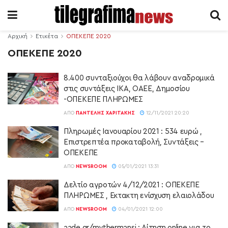
Αρχική
Ετικέτα
ΟΠΕΚΕΠΕ 2020
ΟΠΕΚΕΠΕ 2020
8.400 συνταξιούχοι θα λάβουν αναδρομικά
στις συντάξεις ΙΚΑ, ΟΑΕΕ, Δημοσίου
-ΟΠΕΚΕΠΕ ΠΛΗΡΩΜΕΣ
ΑΠΌ
ΠΑΝΤΕΛΉΣ ΧΑΡΙΤΆΚΗΣ
12/11/2021 20:20
Πληρωμές Ιανουαρίου 2021 : 534 ευρώ ,
Επιστρεπτέα προκαταβολή, Συντάξεις –
ΟΠΕΚΕΠΕ
ΑΠΌ
NEWSROOM
05/01/2021 13:31
Δελτίο αγροτών 4/12/2021 : ΟΠΕΚΕΠΕ
ΠΛΗΡΩΜΕΣ , Έκτακτη ενίσχυση ελαιολάδου
ΑΠΌ
NEWSROOM
04/01/2021 12:00
aade.gr/mythermansi : Αίτηση online για το