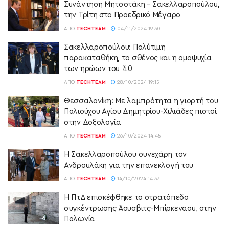
Συνάντηση Μητσοτάκη – Σακελλαροπούλου,
την Τρίτη στο Προεδρικό Μέγαρο
ΑΠΌ
TECHTEAM
04/11/2024 19:30
Σακελλαροπούλου: Πολύτιμη
παρακαταθήκη, το σθένος και η ομοψυχία
των ηρώων του ’40
ΑΠΌ
TECHTEAM
28/10/2024 19:15
Θεσσαλονίκη: Με λαμπρότητα η γιορτή του
Πολιούχου Αγίου Δημητρίου-Χιλιάδες πιστοί
στην Δοξολογία
ΑΠΌ
TECHTEAM
26/10/2024 14:45
Η Σακελλαροπούλου συνεχάρη τον
Ανδρουλάκη για την επανεκλογή του
ΑΠΌ
TECHTEAM
14/10/2024 14:37
H ΠτΔ επισκέφθηκε το στρατόπεδο
συγκέντρωσης Άουσβιτς-Μπίρκεναου, στην
Πολωνία