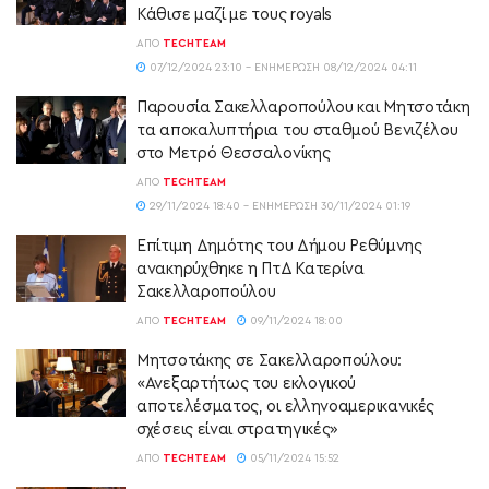
Κάθισε μαζί με τους royals
ΑΠΌ
TECHTEAM
07/12/2024 23:10 - ΕΝΗΜΈΡΩΣΗ 08/12/2024 04:11
Παρουσία Σακελλαροπούλου και Μητσοτάκη
τα αποκαλυπτήρια του σταθμού Βενιζέλου
στο Μετρό Θεσσαλονίκης
ΑΠΌ
TECHTEAM
29/11/2024 18:40 - ΕΝΗΜΈΡΩΣΗ 30/11/2024 01:19
Επίτιμη Δημότης του Δήμου Ρεθύμνης
ανακηρύχθηκε η ΠτΔ Κατερίνα
Σακελλαροπούλου
ΑΠΌ
TECHTEAM
09/11/2024 18:00
Μητσοτάκης σε Σακελλαροπούλου:
«Ανεξαρτήτως του εκλογικού
αποτελέσματος, οι ελληνοαμερικανικές
σχέσεις είναι στρατηγικές»
ΑΠΌ
TECHTEAM
05/11/2024 15:52