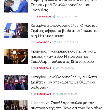
Εφαγαν μαζί Σακελλαροπούλου και
Τασούλας
ΑΠΌ
TECHTEAM
16/01/2025 17:00
Κατερίνα Σακελλαροπούλου: Ο Κώστας
Σημίτης άφησε το βαθύ αποτύπωμά του
στη Μεταπολίτευση
ΑΠΌ
NEWSROOM
09/01/2025 12:45
Πρεμιέρα προεδρικής εκλογής σε οκτώ
ημέρες – Ραντεβού Μητσοτάκη με
Σακελλαροπούλου στις 15 Ιανουαρίου
ΑΠΌ
TECHTEAM
08/01/2025 10:11
Κατερίνα Σακελλαροπούλου για Κώστα
Σημίτη: «Τον αποχαιρετώ με θλίψη και
σεβασμό»
ΑΠΌ
TECHTEAM
05/01/2025 13:22
Η Κατερίνα Σακελλαροπούλου με τον
σύντροφό της στη Παναγία των Παρισίων –