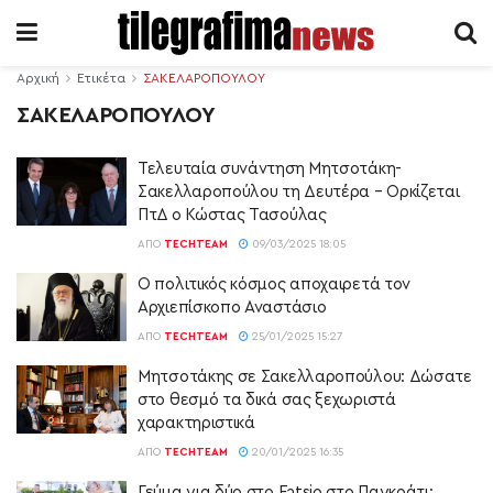
Αρχική
Ετικέτα
ΣΑΚΕΛΑΡΟΠΟΥΛΟΥ
ΣΑΚΕΛΑΡΟΠΟΥΛΟΥ
Τελευταία συνάντηση Μητσοτάκη-
Σακελλαροπούλου τη Δευτέρα – Ορκίζεται
ΠτΔ ο Κώστας Τασούλας
ΑΠΌ
TECHTEAM
09/03/2025 18:05
Ο πολιτικός κόσμος αποχαιρετά τον
Αρχιεπίσκοπο Αναστάσιο
ΑΠΌ
TECHTEAM
25/01/2025 15:27
Μητσοτάκης σε Σακελλαροπούλου: Δώσατε
στο θεσμό τα δικά σας ξεχωριστά
χαρακτηριστικά
ΑΠΌ
TECHTEAM
20/01/2025 16:35
Γεύμα για δύο στο Fatsio στο Παγκράτι: