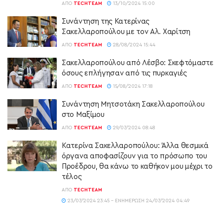
ΑΠΌ
TECHTEAM
13/10/2024 15:00
Συνάντηση της Κατερίνας
Σακελλαροπούλου με τον Αλ. Χαρίτση
ΑΠΌ
TECHTEAM
28/08/2024 15:44
Σακελλαροπούλου από Λέσβο: Σκεφτόμαστε
όσους επλήγησαν από τις πυρκαγιές
ΑΠΌ
TECHTEAM
15/08/2024 17:18
Συνάντηση Μητσοτάκη Σακελλαροπούλου
στο Μαξίμου
ΑΠΌ
TECHTEAM
29/07/2024 08:48
Κατερίνα Σακελλαροπούλου: Άλλα θεσμικά
όργανα αποφασίζουν για το πρόσωπο του
Προέδρου, θα κάνω το καθήκον μου μέχρι το
τέλος
ΑΠΌ
TECHTEAM
23/07/2024 23:45 - ΕΝΗΜΈΡΩΣΗ 24/07/2024 04:49