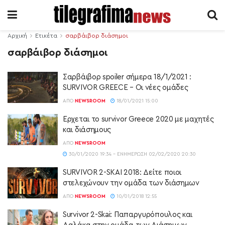
Αρχική
Ετικέτα
σαρβάιβορ διάσημοι
σαρβάιβορ διάσημοι
Σαρβάιβορ spoiler σήμερα 18/1/2021 :
SURVIVOR GREECE – Οι νέες ομάδες
ΑΠΌ
NEWSROOM
18/01/2021 15:00
Ερχεται το survivor Greece 2020 με μαχητές
και διάσημους
ΑΠΌ
NEWSROOM
30/01/2020 19:34 - ΕΝΗΜΈΡΩΣΗ 02/02/2020 20:30
SURVIVOR 2-SKAI 2018: Δείτε ποιοι
στελεχώνουν την ομάδα των διάσημων
ΑΠΌ
NEWSROOM
10/01/2018 12:55
Survivor 2-Skai: Παπαργυρόπουλος και