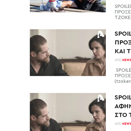
SPOILE
ΠΡΟΞΕΝ
ΤΖΟΚΕΡ 
SPOI
ΠΡΟΞ
ΚΑΙ Τ
ΑΠΌ
NEW
SPOILE
ΠΡΟΞΕΝ
(tzoker.
SPOI
ΑΦΗΝ
ΣΤΟ 
ΑΠΌ
NEW