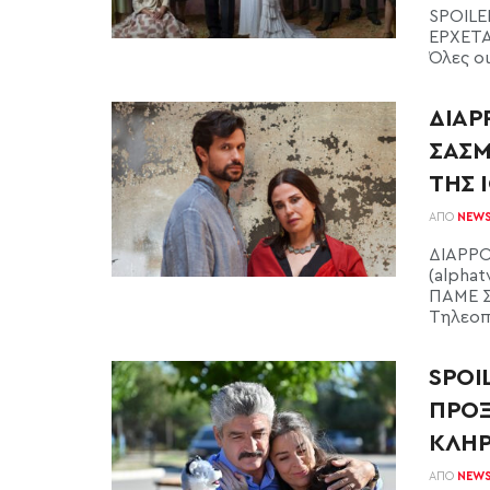
SPOILE
ΕΡΧΕΤΑ
Όλες οι
ΔΙΑΡ
ΣΑΣΜ
ΤΗΣ 
ΑΠΌ
NEW
ΔΙΑΡΡΟ
(alpha
ΠΑΜΕ ΣΤ
Τηλεοπτ
SPOI
ΠΡΟΞ
ΚΛΗΡ
ΑΠΌ
NEW