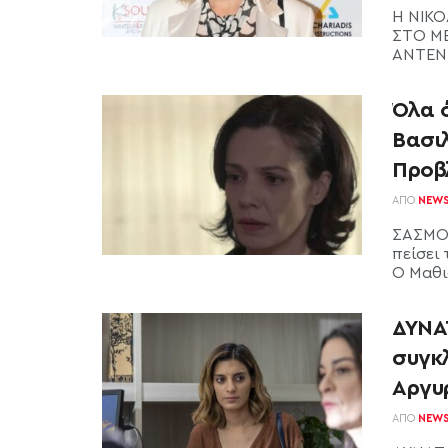
Η ΝΙΚΟ
ΣΤΟ ME
ΑΝΤΕΝΝΑ
Όλα 
Βασι
Προβ
ΑΠΌ
NEW
ΣΑΣΜΟΣ
πείσει
Ο Μαθιό
ΔΥΝΑ
συγκ
Αργυ
ΑΠΌ
NEW