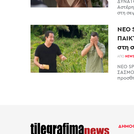
ΔΥΝΑΤΟ
Αστέρη
στη σει
ΝΕΟ 
ΠΑΙΚ
στη σ
ΑΠΌ
NEW
ΝΕΟ SP
ΣΑΣΜΟΣ
προσθήκ
ΔΗΜΟΦ