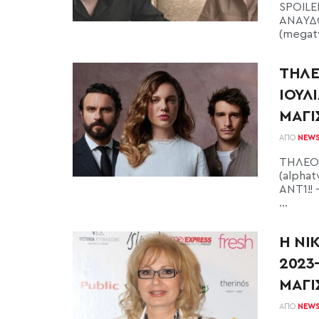
SPOILE
ΑΝΑΥΔ
(megat
ΤΗΛΕ
ΙΟΥΛ
ΜΑΓΙ
ΑΠΌ
NEW
ΤΗΛΕΟΠ
(alpha
ΑΝΤ1!! 
...
Η ΝΙ
2023
ΜΑΓΙ
ΑΠΌ
NEW