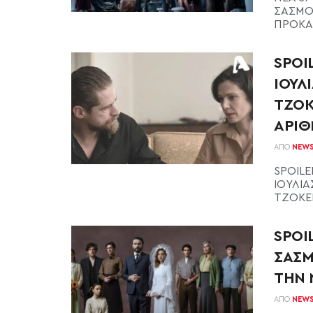
ΣΑΣΜΟΣ 
ΠΡΟΚΑΛ
SPOI
ΙΟΥΛ
ΤΖΟΚ
ΑΡΙΘ
ΑΠΌ
NEW
SPOILE
ΙΟΥΛΙΑ
TZOKER 
SPOI
ΣΑΣΜ
ΤΗΝ 
ΑΠΌ
NEW