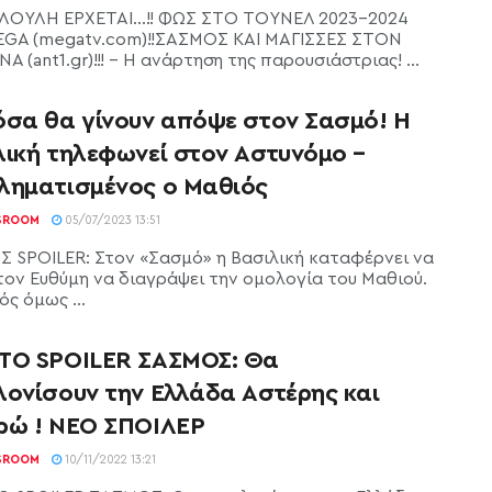
ΛΟΥΛΗ ΕΡΧΕΤΑΙ…!! ΦΩΣ ΣΤΟ ΤΟΥΝΕΛ 2023-2024
GA (megatv.com)!!ΣΑΣΜΟΣ ΚΑΙ ΜΑΓΙΣΣΕΣ ΣΤΟΝ
 (ant1.gr)!!! - Η ανάρτηση της παρουσιάστριας! ...
όσα θα γίνουν απόψε στον Σασμό! Η
λική τηλεφωνεί στον Αστυνόμο –
ληματισμένος ο Μαθιός
SROOM
05/07/2023 13:51
 SPOILER: Στον «Σασμό» η Βασιλική καταφέρνει να
 τον Ευθύμη να διαγράψει την ομολογία του Μαθιού.
ς όμως ...
ΤΟ SPOILER ΣΑΣΜΟΣ: Θα
λονίσουν την Ελλάδα Αστέρης και
ρώ ! ΝΕΟ ΣΠΟΙΛΕΡ
SROOM
10/11/2022 13:21