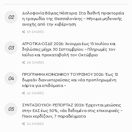
Δολοφονία Βάγιας Νέστορα: Στα διεθνή πρακτορεία
η τραγωδία της Θεσσαλονίκης – Μήνυμα μηδενικής
ανοχής από την κυβέρνηση
69 SHARES
ΑΓΡΟΤΙΚΑ-ΟΣΔΕ 2026: Άνοιγμα έως 15 Ιουλίου και
δηλώσεις μέχρι 30 Σεπτεμβρίου – Πληρωμές τον
Ιούλιο και προκαταβολή τον Οκτώβριο
68 SHARES
ΠΡΟΓΡΑΜΜΑ ΚΟΙΝΩΝΙΚΟΥ ΤΟΥΡΙΣΜΟΥ 2026: Έως 12
δωρεάν διανυκτερεύσεις και νέα προπληρωμένη
κάρτα για επιδόματα –
66 SHARES
ΣΥΝΤΑΞΙΟΥΧΟΙ- ΡΕΠΟΡΤΑΖ 2026: Έρχονται μειώσεις
στην ΕΑΣ έως 50%, νέα δεδομένα στις επικουρικές –
Ποιοι κερδίζουν, 7 παραδείγματα
64 SHARES