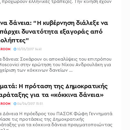
, προχωρούν ελληνικές τράπεζες. Την κίνηση έχουν
.
να δάνεια: “Η κυβέρνηση διάλεξε να
υπάρχει δυνατότητα εξαγοράς από
ιολήπτες”
SROOM
10/05/2017 14:41
α δάνεια: Σοκάρουν οι αποκαλύψεις του επιτρόπου
 Moscovici στην ερώτηση του Νίκου Ανδρουλάκη για
χείριση των κόκκινων δανείων ...
ηματά: Η πρόταση της Δημοκρατικής
αράταξης για τα «κόκκινα δάνεια»
SROOM
04/04/2017 15:51
α Δάνεια Η πρόεδρος του ΠΑΣΟΚ Φώφη Γεννηματά
ίασε τις προτάσεις της Δημοκρατικής
άταξης για τα κόκκινα δάνεια πραγματοποιώντας