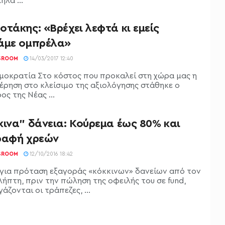
λα ...
τάκης: «Βρέχει λεφτά κι εμείς
άμε ομπρέλα»
SROOM
14/03/2017 12:40
μοκρατία Στο κόστος που προκαλεί στη χώρα μας η
έρηση στο κλείσιμο της αξιολόγησης στάθηκε ο
ς της Νέας ...
κινα” δάνεια: Κούρεμα έως 80% και
ραφή χρεών
SROOM
12/10/2016 18:42
 για πρόταση εξαγοράς «κόκκινων» δανείων από τον
λήπτη, πριν την πώληση της οφειλής του σε fund,
άζονται οι τράπεζες, ...