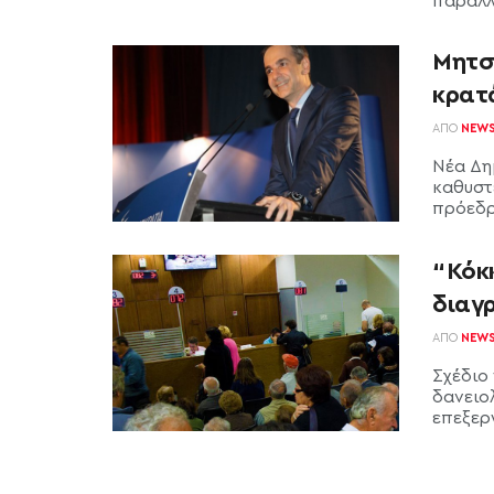
παράλλη
Μητσο
κρατ
ΑΠΌ
NEW
Νέα Δη
καθυστ
πρόεδρο
“Κόκ
διαγ
ΑΠΌ
NEW
Σχέδιο
δανειο
επεξεργ