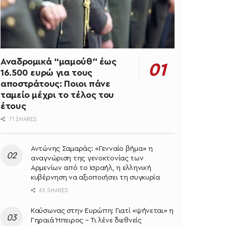
Αναδρομικά “μαμούθ” έως
16.500 ευρώ για τους
αποστράτους: Ποιοι πάνε
ταμείο μέχρι το τέλος του
έτους
71 SHARES
Αντώνης Σαμαράς: «Γενναίο βήμα» η
αναγνώριση της γενοκτονίας των
Αρμενίων από το Ισραήλ, η ελληνική
κυβέρνηση να αξιοποιήσει τη συγκυρία
65 SHARES
Καύσωνας στην Ευρώπη: Γιατί «ψήνεται» η
Γηραιά Ήπειρος – Τι λένε διεθνείς