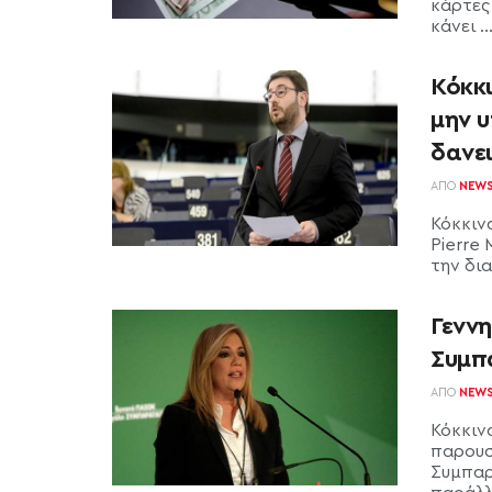
κάρτες
κάνει ..
Κόκκι
μην 
δανε
ΑΠΌ
NEW
Κόκκιν
Pierre
την δια
Γενν
Συμπ
ΑΠΌ
NEW
Κόκκιν
παρουσ
Συμπαρ