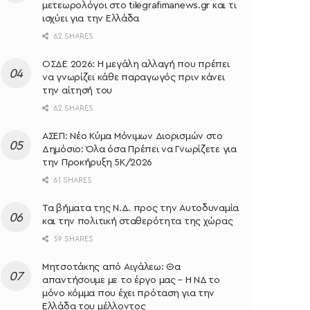
μετεωρολόγοι στο tilegrafimanews.gr και τι
ισχύει για την Ελλάδα
62 SHARES
ΟΣΔΕ 2026: Η μεγάλη αλλαγή που πρέπει
να γνωρίζει κάθε παραγωγός πριν κάνει
την αίτησή του
62 SHARES
ΑΣΕΠ: Νέο Κύμα Μόνιμων Διορισμών στο
Δημόσιο: Όλα όσα Πρέπει να Γνωρίζετε για
την Προκήρυξη 5Κ/2026
61 SHARES
Τα βήματα της Ν.Δ. προς την Αυτοδυναμία
και την πολιτική σταθερότητα της χώρας
59 SHARES
Μητσοτάκης από Αιγάλεω: Θα
απαντήσουμε με το έργο μας – Η ΝΔ το
μόνο κόμμα που έχει πρόταση για την
Ελλάδα του μέλλοντος