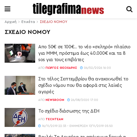
Αρχική
Ετικέτα
ΣΧΕΔΙΟ ΝΟΜΟΥ
ΣΧΕΔΙΟ ΝΟΜΟΥ
Απο 50€ σε 100€.. το νέο «σκληρό» πλαίσιο
για ΜΜΜ, πρόστιμα έως 40.000€ και τα 8
sos για τους επιβάτες
ΑΠΌ
ΓΙΏΡΓΟΣ ΘΕΟΧΆΡΗΣ
06/02/2026 16:00
Στο τέλος Σεπτεμβρίου θα ανακοινωθεί το
σχέδιο νόμου που θα αφορά στις λαϊκές
αγορές
ΑΠΌ
NEWSROOM
26/08/2020 17:00
Το σχέδιο διάσωσης της ΔΕΗ
ΑΠΌ
TECHTEAM
16/11/2019 22:33 - ΕΝΗΜΈΡΩΣΗ 17/11/2019 05:50