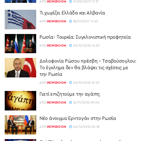
ΑΠΌ
NEWSROOM
01/02/2017 11:37
Τι χωρίζει Ελλάδα και Αλβανία
ΑΠΌ
NEWSROOM
18/01/2017 11:40
Ρωσία- Τουρκία: Συγκλονιστική προφητεία
ΑΠΌ
NEWSROOM
20/12/2016 14:20
Δολοφονία Ρώσου πρέσβη – Τσαβούσογλου:
Το έγκλημα δεν θα βλάψει τις σχέσεις με
την Ρωσία
ΑΠΌ
NEWSROOM
20/12/2016 12:23
Γιατί επιζητούμε την αγάπη;
ΑΠΌ
NEWSROOM
12/11/2016 09:00
Νέο άνοιγμα Ερντογάν στην Ρωσία
ΑΠΌ
NEWSROOM
24/10/2016 22:32