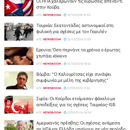
Οι ΗΠΑ χαλαρώνουν τις κυρώσεις απέναντι
στην Κούβα
ΑΠΌ
NEWSROOM
15/10/2016 19:00
Τουρκία: Εκατοντάδες αστυνομικοί στη
φυλακή για σχέσεις με τον Γκιουλέν
ΑΠΌ
NEWSROOM
12/10/2016 11:00
Έρευνα: Όσο περνάνε τα χρόνια ο έρωτας
χτυπάει κόκκινο
ΑΠΌ
NEWSROOM
10/10/2016 18:52
Βόμβα: “Ο Καλογρίτσας είχε συνάψει
συμφωνία με μέλη της κυβέρνησης”
ΑΠΌ
NEWSROOM
27/09/2016 11:45
Συρία: Οι Κούρδοι ετοίμασαν φάκελο με
αποδείξεις για τις σχέσεις Τουρκίας-ISIS
ΑΠΌ
NEWSROOM
27/09/2016 06:30
Αμερικανός πρέσβης: Οι σχέσεις ανάμεσα
σε ΗΠΑ και Ελλάδα μπαίνουν σε νέα περίοδο