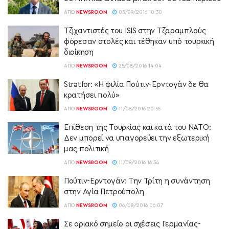
ΑΠΌ
NEWSROOM
03/09/2016 10:30
Τζιχαντιστές του ISIS στην Τζαραμπλούς
φόρεσαν στολές και τέθηκαν υπό τουρκική
διοίκηση
ΑΠΌ
NEWSROOM
25/08/2016 14:04
Stratfor: «Η φιλία Πούτιν-Ερντογάν δε θα
κρατήσει πολύ»
ΑΠΌ
NEWSROOM
11/08/2016 20:55
Επίθεση της Τουρκίας και κατά του NATO:
Δεν μπορεί να υπαγορεύει την εξωτερική
μας πολιτική
ΑΠΌ
NEWSROOM
11/08/2016 16:34
Πούτιν-Ερντογάν: Την Τρίτη η συνάντηση
στην Αγία Πετρούπολη
ΑΠΌ
NEWSROOM
06/08/2016 06:07
Σε οριακό σημείο οι σχέσεις Γερμανίας-