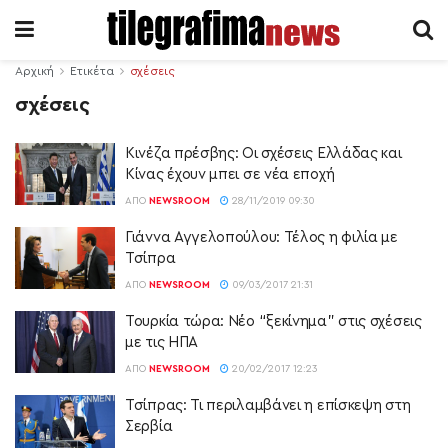
Αρχική
Ετικέτα
σχέσεις
σχέσεις
Κινέζα πρέσβης: Οι σχέσεις Ελλάδας και
Κίνας έχουν μπει σε νέα εποχή
ΑΠΌ
NEWSROOM
28/11/2019 09:30
Γιάννα Αγγελοπούλου: Τέλος η φιλία με
Τσίπρα
ΑΠΌ
NEWSROOM
09/03/2017 21:31
Τουρκία τώρα: Νέο “ξεκίνημα” στις σχέσεις
με τις ΗΠΑ
ΑΠΌ
NEWSROOM
20/02/2017 12:23
Τσίπρας: Τι περιλαμβάνει η επίσκεψη στη
Σερβία