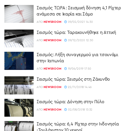
Σεισμός ΤΩΡΑ : Σεισμική δόνηση 4,1 Ρίχτερ
ανάμεσα σε Ικαρία και Σάμο
ΑΠΌ
NEWSROOM
09/02/2021 14:30
Σεισμός τώρα: Ταρακουνήθηκε η Αττική
ΑΠΌ
NEWSROOM
09/12/2020 12:30
Σεισμός: Λήξη συναγερμού για τσουνάμι
στην Ιαπωνία
ΑΠΌ
NEWSROOM
19/06/2019 17:50
Σεισμός τώρα: Σεισμός στη Ζάκυνθο
ΑΠΌ
NEWSROOM
22/11/2018 14:46
Σεισμός τώρα: Δόνηση στην Πύλο
ΑΠΌ
NEWSROOM
02/08/2018 13:32
Σεισμός τώρα: 6,4 Ρίχτερ στην Ινδονησία
-Τουλάχιστον 10 νεκροί