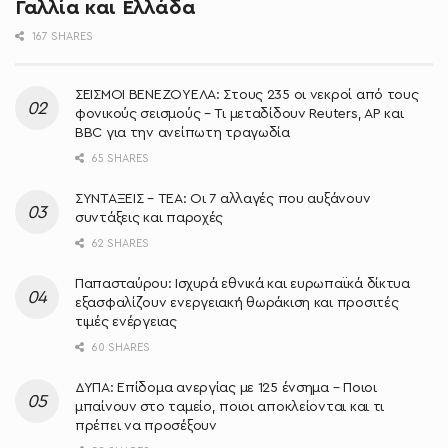
Γαλλία και Ελλάδα
167 SHARES
ΣΕΙΣΜΟΙ ΒΕΝΕΖΟΥΕΛΑ: Στους 235 οι νεκροί από τους
φονικούς σεισμούς – Τι μεταδίδουν Reuters, AP και
BBC για την ανείπωτη τραγωδία
65 SHARES
ΣΥΝΤΑΞΕΙΣ – ΤΕΑ: Οι 7 αλλαγές που αυξάνουν
συντάξεις και παροχές
62 SHARES
Παπασταύρου: Ισχυρά εθνικά και ευρωπαϊκά δίκτυα
εξασφαλίζουν ενεργειακή θωράκιση και προσιτές
τιμές ενέργειας
60 SHARES
ΔΥΠΑ: Επίδομα ανεργίας με 125 ένσημα – Ποιοι
μπαίνουν στο ταμείο, ποιοι αποκλείονται και τι
πρέπει να προσέξουν