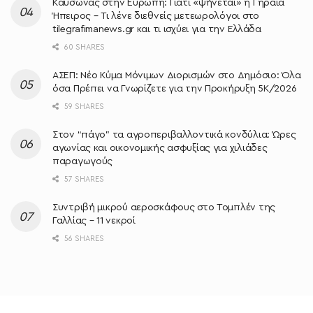
Καύσωνας στην Ευρώπη: Γιατί «ψήνεται» η Γηραιά
Ήπειρος – Τι λένε διεθνείς μετεωρολόγοι στο
tilegrafimanews.gr και τι ισχύει για την Ελλάδα
60 SHARES
ΑΣΕΠ: Νέο Κύμα Μόνιμων Διορισμών στο Δημόσιο: Όλα
όσα Πρέπει να Γνωρίζετε για την Προκήρυξη 5Κ/2026
59 SHARES
Στον “πάγο” τα αγροπεριβαλλοντικά κονδύλια: Ώρες
αγωνίας και οικονομικής ασφυξίας για χιλιάδες
παραγωγούς
57 SHARES
Συντριβή μικρού αεροσκάφους στο Τομπλέν της
Γαλλίας – 11 νεκροί
56 SHARES