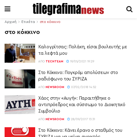
Αρχική
Ετικέτα
στο κόκκινο
στο κόκκινο
Καλογρίτσας: Πολάκη, είσαι βουλευτής με
τα λεφτά μου
ΑΠΌ
TECHTEAM
19/05/2021 19:29
Στο Κόκκινο: Πογκρόμ απολύσεων στο
ραδιόφωνο του ΣΥΡΙΖΑ
ΑΠΌ
NEWSROOM
07/02/2018 14:52
Χάος στην «Αυγή»: Παραιτήθηκε ο
αντιπρόεδρος και σύσσωμο το Διοικητικό
Συμβούλιο
ΑΠΌ
NEWSROOM
28/09/2017 13:31
Στο Κόκκινο: Κάνει έρανο ο σταθμός του
ΣΥΡΙΖΑ για να μείνει ανοιχτός