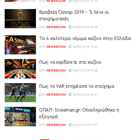
ΑΠΌ
NEWSROOM
26/07/2019 12:30
Βραβεία Όσκαρ 2019 – Τι λένε οι
στοιχηματικές
ΑΠΌ
NEWSROOM
13/02/2019 16:59
Τα 4 καλύτερα νόμιμα καζίνο στην Ελλάδα
ΑΠΌ
NEWSROOM
13/02/2019 16:56
Πως να κερδίσετε στο καζίνο
ΑΠΌ
NEWSROOM
14/01/2019 17:28
Πως το VAR επηρέασε το στοίχημα
ΑΠΌ
NEWSROOM
10/01/2019 12:47
ΟΠΑΠ- Stoiximan.gr: Ολοκληρώθηκε η
εξαγορά
ΑΠΌ
NEWSROOM
03/01/2019 17:51