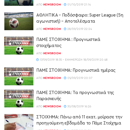
ΑΠΌ
NEWSROOM
01/10/2019 21:14
ΑΘΛΗΤΙΚΑ – Ποδόσφαιρο: Super League (5η
αγωνιστική) – Αποτελέσματα
ΑΠΌ
NEWSROOM
28/09/2019 22:24
ΠΑΜΕ ΣΤΟΙΧΗΜΑ : Προγνωστικά
στοιχήματος
ΑΠΌ
NEWSROOM
17/09/2019 18:35 - ΕΝΗΜΈΡΩΣΗ 18/09/2019 20:48
ΠΑΜΕ ΣΤΟΙΧΗΜΑ: Προγνωστικά ημέρας
ΑΠΌ
NEWSROOM
05/09/2019 20:07
ΠΑΜΕ ΣΤΟΙΧΗΜΑ: Τα προγνωστικά της
Παρασκευής
ΑΠΌ
NEWSROOM
30/08/2019 16:26
ΣΤΟΙΧΗΜΑ: Πάνω από 11 εκατ. μοίρασε την
προηγούμενη εβδομάδα το Πάμε Στοίχημα