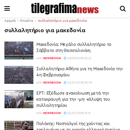
Αρχική
Ετικέτα
συλλαλητήριο για μακεδονία
συλλαλητήριο για μακεδονία
Μακεδονία: Μεγάλο συλλαλητήριο το
Σάββατο στη Θεσσαλονίκη
ΑΠΌ
NEWSROOM
05/09/2018 22:21
Συλλαλητήριο Αθήνα για τη Μακεδονία την
4η Φεβρουαρίου
ΑΠΌ
NEWSROOM
23/01/2018 09:09
ΕΡΤ: Εξέδωσε ανακοίνωση μετά την
κατακραυγή για την -μη- κάλυψη του
συλλαλητηρίου
ΑΠΌ
NEWSROOM
22/01/2018 15:15
Πολάκης: Νοσταλγοί της χούντας και
τρελαμένοι με το αρχαίο ελληνικό πνεύμα