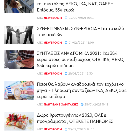
και συντάξεις ΔΕΚΟ, ΙΚΑ, ΝΑΤ, ΟΑΕΕ –
Επίδομα 534 ευρώ
ΑΠΌ
NEWSROOM
04/02/2021 10:30
ΣΥΝ-ΕΠΙΜΕΛΕΙΑ: ΣΥΝ-ΕΡΓΑΣΙΑ – Για το καλό
των παιδιών
ΑΠΌ
NEWSROOM
01/02/2021 15:00
ΣΥΝΤΑΞΕΙΣ ΑΝΑΔΡΟΜΙΚΑ 2021 : Και 384
ευρώ στους συνταξιούχους ΟΓΑ, ΙΚΑ, ΔΕΚΟ,
534 ευρώ επίδομα
ΑΠΌ
NEWSROOM
29/01/2021 12:30
Ποιοι θα λάβουν αναδρομικά τον ερχόμενο
μήνα – Πληρωμή συντάξεων ΙΚΑ, ΔΕΚΟ, 534
ευρώ επίδομα
ΑΠΌ
ΠΑΝΤΕΛΉΣ ΧΑΡΙΤΆΚΗΣ
28/01/2021 19:15
Δώρο Χριστουγέννων 2020, ΟΑΕΔ
προγράμματα , ΟΠΕΚΕΠΕ ΠΛΗΡΩΜΕΣ
ΑΠΌ
NEWSROOM
23/12/2020 12:00