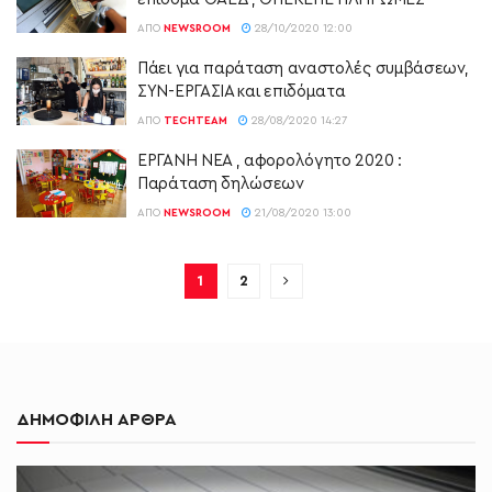
ΑΠΌ
NEWSROOM
28/10/2020 12:00
Πάει για παράταση αναστολές συμβάσεων,
ΣΥΝ-ΕΡΓΑΣΙΑ και επιδόματα
ΑΠΌ
TECHTEAM
28/08/2020 14:27
ΕΡΓΑΝΗ ΝΕΑ , αφορολόγητο 2020 :
Παράταση δηλώσεων
ΑΠΌ
NEWSROOM
21/08/2020 13:00
1
2
ΔΗΜΟΦΙΛΗ ΑΡΘΡΑ