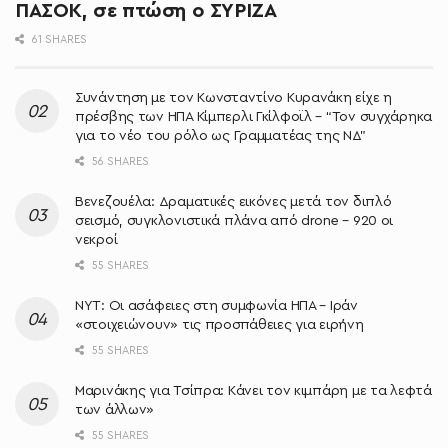
ΠΑΣΟΚ, σε πτώση ο ΣΥΡΙΖΑ
61 SHARES
Συνάντηση με τον Κωνσταντίνο Κυρανάκη είχε η
πρέσβης των ΗΠΑ Κίμπερλι Γκίλφοϊλ – “Τον συγχάρηκα
για το νέο του ρόλο ως Γραμματέας της ΝΔ”
56 SHARES
Βενεζουέλα: Δραματικές εικόνες μετά τον διπλό
σεισμό, συγκλονιστικά πλάνα από drone – 920 οι
νεκροί
55 SHARES
NYT: Οι ασάφειες στη συμφωνία ΗΠΑ – Ιράν
«στοιχειώνουν» τις προσπάθειες για ειρήνη
55 SHARES
Μαρινάκης για Τσίπρα: Κάνει τον κιμπάρη με τα λεφτά
των άλλων»
55 SHARES