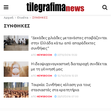
Αρχική
Ετικέτα
ΣΥΝΘΗΚΕΣ
ΣΥΝΘΗΚΕΣ
“Δεκάδες χιλιάδες μετανάστες στοιβάζονται
στην Ελλάδα κάτω από απαράδεκτες
συνθήκες”
ΑΠΌ
NEWSROOM
27/10/2016 13:22
H ιδεοψυχαναγκαστική διαταραχή συνδέεται
με τη γέννησή μας
ΑΠΌ
NEWSROOM
12/10/2016 12:23
Τουρκία: Συνθήκες κόλαση για τους
στασιαστές στα κρατητήρια
ΑΠΌ
NEWSROOM
25/07/2016 07:00