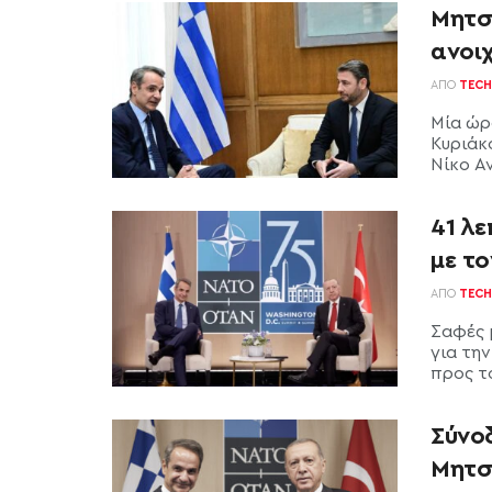
Μητσ
ανοι
ΑΠΌ
TECH
Μία ώρ
Κυριάκ
Νίκο Αν
41 λ
με τ
ΑΠΌ
TECH
Σαφές 
για τη
προς το
Σύνο
Μητσ