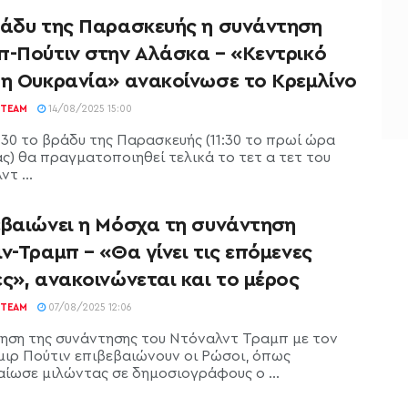
ράδυ της Παρασκευής η συνάντηση
π-Πούτιν στην Αλάσκα – «Κεντρικό
 η Ουκρανία» ανακοίνωσε το Κρεμλίνο
TEAM
14/08/2025 15:00
:30 το βράδυ της Παρασκευής (11:30 το πρωί ώρα
ς) θα πραγματοποιηθεί τελικά το τετ α τετ του
τ ...
εβαιώνει η Μόσχα τη συνάντηση
ν-Τραμπ – «Θα γίνει τις επόμενες
ς», ανακοινώνεται και το μέρος
TEAM
07/08/2025 12:06
δηση της συνάντησης του Ντόναλντ Τραμπ με τον
μιρ Πούτιν επιβεβαιώνουν οι Ρώσοι, όπως
αίωσε μιλώντας σε δημοσιογράφους ο ...