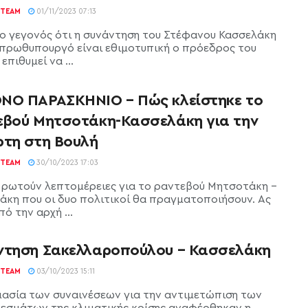
TEAM
01/11/2023 07:13
ο γεγονός ότι η συνάντηση του Στέφανου Κασσελάκη
 πρωθυπουργό είναι εθιμοτυπική ο πρόεδρος του
επιθυμεί να ...
ΝΟ ΠΑΡΑΣΚΗΝΙΟ – Πώς κλείστηκε το
εβού Μητσοτάκη-Κασσελάκη για την
ρτη στη Βουλή
TEAM
30/10/2023 17:03
 ρωτούν λεπτομέρειες για το ραντεβού Μητσοτάκη -
άκη που οι δυο πολιτικοί θα πραγματοποιήσουν. Ας
ό την αρχή ...
ντηση Σακελλαροπούλου – Κασσελάκη
TEAM
03/10/2023 15:11
μασία των συναινέσεων για την αντιμετώπιση των