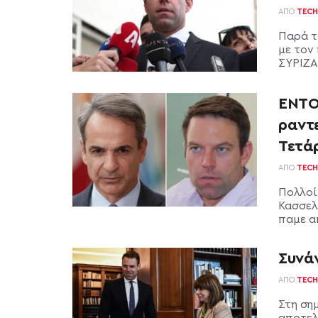
ΑΠΌ
TECH
Παρά τ
με τον
ΣΥΡΙΖΑ 
ΕΝΤΟ
ραντ
Τετά
ΑΠΌ
TECH
Πολλοί
Κασσελ
παμε απ
Συνά
ΑΠΌ
TECH
Στη ση