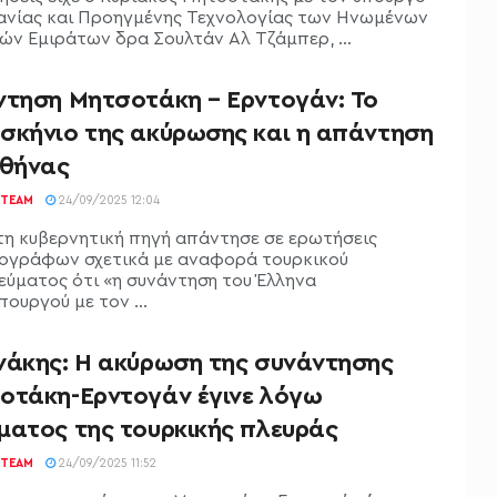
ανίας και Προηγμένης Τεχνολογίας των Ηνωμένων
ών Εμιράτων δρα Σουλτάν Αλ Τζάμπερ, ...
ντηση Μητσοτάκη – Ερντογάν: Το
σκήνιο της ακύρωσης και η απάντηση
Αθήνας
TEAM
24/09/2025 12:04
η κυβερνητική πηγή απάντησε σε ερωτήσεις
ογράφων σχετικά με αναφορά τουρκικού
εύματος ότι «η συνάντηση του Έλληνα
ουργού με τον ...
νάκης: H ακύρωση της συνάντησης
οτάκη-Ερντογάν έγινε λόγω
ματος της τουρκικής πλευράς
TEAM
24/09/2025 11:52