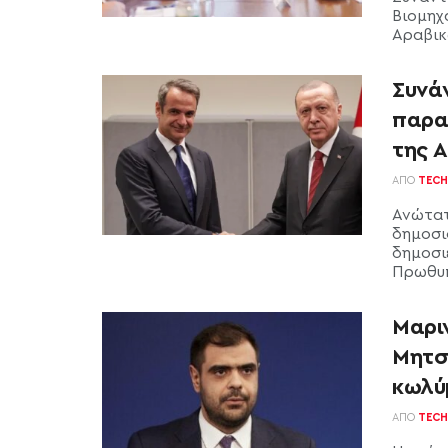
Βιομηχ
Αραβικ
Συνά
παρα
της 
ΑΠΌ
TECH
Ανώτατ
δημοσι
δημοσι
Πρωθυπ
Μαρι
Μητσ
κωλύ
ΑΠΌ
TECH