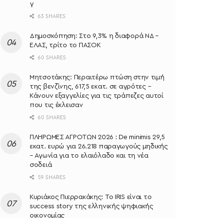
γ
63 SHARES
Δημοσκόπηση: Στο 9,3% η διαφορά ΝΔ –
ΕΛΑΣ, τρίτο το ΠΑΣΟΚ
60 SHARES
Μητσοτάκης: Περαιτέρω πτώση στην τιμή
της βενζίνης, 617,5 εκατ. σε αγρότες –
Κάνουν εξαγγελίες για τις τράπεζες αυτοί
που τις έκλεισαν
60 SHARES
ΠΛΗΡΩΜΕΣ ΑΓΡΟΤΩΝ 2026 : De minimis 29,5
εκατ. ευρώ για 26.218 παραγωγούς μηδικής
– Αγωνία για το ελαιόλαδο και τη νέα
σοδειά
59 SHARES
Κυριάκος Πιερρακάκης: Το IRIS είναι το
success story της ελληνικής ψηφιακής
οικονομίας