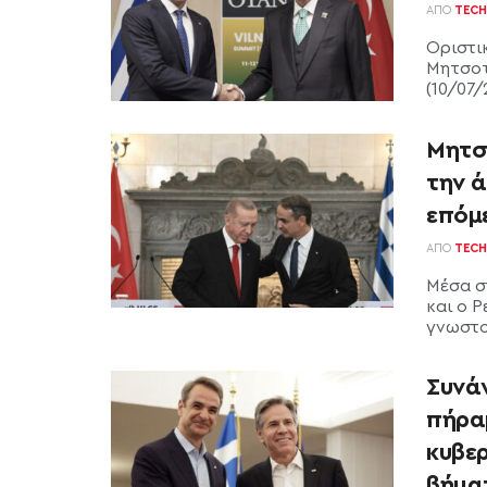
ΑΠΌ
TECH
Οριστι
Μητσοτ
(10/07/
Μητσ
την 
επόμ
ΑΠΌ
TECH
Μέσα σ
και ο 
γνωστο
Συνά
πήρα
κυβερ
βήμα