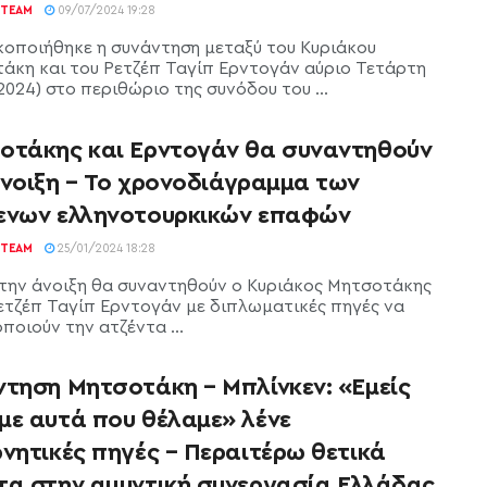
TEAM
09/07/2024 19:28
κοποιήθηκε η συνάντηση μεταξύ του Κυριάκου
άκη και του Ρετζέπ Ταγίπ Ερντογάν αύριο Τετάρτη
2024) στο περιθώριο της συνόδου του ...
οτάκης και Ερντογάν θα συναντηθούν
άνοιξη – Το χρονοδιάγραμμα των
ενων ελληνοτουρκικών επαφών
TEAM
25/01/2024 18:28
την άνοιξη θα συναντηθούν ο Κυριάκος Μητσοτάκης
Ρετζέπ Ταγίπ Ερντογάν με διπλωματικές πηγές να
ποιούν την ατζέντα ...
ντηση Μητσοτάκη – Μπλίνκεν: «Εμείς
με αυτά που θέλαμε» λένε
νητικές πηγές – Περαιτέρω θετικά
τα στην αμυντική συνεργασία Ελλάδας