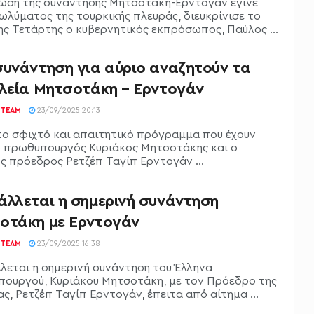
ωση της συνάντησης Μητσοτάκη-Ερντογάν έγινε
ωλύματος της τουρκικής πλευράς, διευκρίνισε το
ης Τετάρτης ο κυβερνητικός εκπρόσωπος, Παύλος ...
συνάντηση για αύριο αναζητούν τα
ελεία Μητσοτάκη – Ερντογάν
TEAM
23/09/2025 20:13
το σφιχτό και απαιτητικό πρόγραμμα που έχουν
ο πρωθυπουργός Κυριάκος Μητσοτάκης και ο
ς πρόεδρος Ρετζέπ Ταγίπ Ερντογάν ...
άλλεται η σημερινή συνάντηση
οτάκη με Ερντογάν
TEAM
23/09/2025 16:38
λεται η σημερινή συνάντηση του Έλληνα
ουργού, Κυριάκου Μητσοτάκη, με τον Πρόεδρο της
ς, Ρετζέπ Ταγίπ Ερντογάν, έπειτα από αίτημα ...