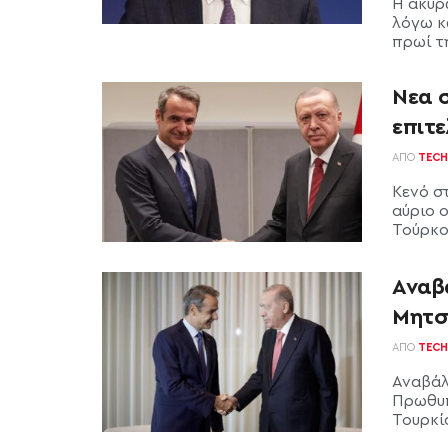
Η ακύρ
λόγω κ
πρωί τ
Νεα 
επιτ
ΑΠΌ
TECH
Κενό σ
αύριο 
Τούρκο
Αναβ
Μητσ
ΑΠΌ
TECH
Αναβάλ
Πρωθυπ
Τουρκία