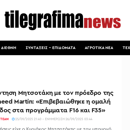
ΔΙΕΘΝΗ
ΣΥΝΤΑΞΕΙΣ – ΕΠΙΔΟΜΑΤΑ
ΑΓΡΟΤΙΚΑ ΝΕΑ
ΤΕ
ντηση Μητσοτάκη με τον πρόεδρο της
heed Martin: «Επιβεβαιώθηκε η ομαλή
δος στα προγράμματα F16 και F35»
TEAM
25/09/2025 21:40 - ΕΝΗΜΈΡΩΣΗ 26/09/2025 03:44
ήσεις είχε ο Κυριάκος Μητσοτάκης με τον υπουργό