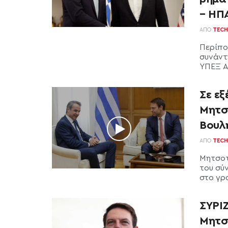
– ΗΠ
ΑΠΌ
TECH
Περίπου
συνάντ
ΥΠΕΞ Άν
Σε εξ
Μητσ
Βουλ
ΑΠΌ
TECH
Μητσοτ
του σύ
στο γρ
ΣΥΡΙ
Μητσ