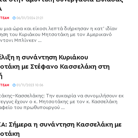
Α
TEAM
06/01/2024 21:21
 μια ώρα και είκοσι λεπτά διήρκησαν η κατ’ ιδίαν
ηση του Κυριάκου Μητσοτάκη με τον Αμερικανό
τονι Μπλίνκεν ...
έλιξη η συνάντηση Κυριάκου
οτάκη με Στέφανο Κασσελάκη στη
ή
TEAM
01/11/2023 10:06
άκης–Κασσελάκης: Την ευκαιρία να συνομιλήσουν εκ
νεγγυς έχουν ο κ. Μητσοτάκης με τον κ. Κασσελάκη
αφείο του πρωθυπουργού ...
ΖΑ: Σήμερα η συνάντηση Κασσελάκη με
οτάκη