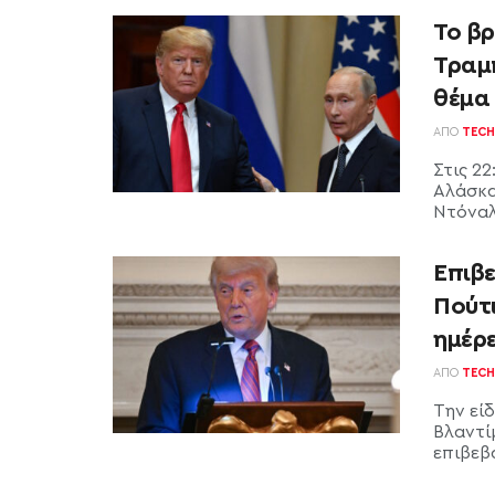
Το β
Τραμ
θέμα
ΑΠΌ
TECH
Στις 22
Αλάσκα
Ντόναλν
Επιβ
Πούτι
ημέρε
ΑΠΌ
TECH
Την εί
Βλαντί
επιβεβ