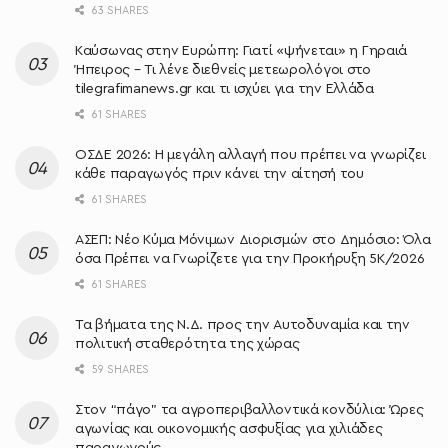
63 SHARES
Καύσωνας στην Ευρώπη: Γιατί «ψήνεται» η Γηραιά
Ήπειρος – Τι λένε διεθνείς μετεωρολόγοι στο
tilegrafimanews.gr και τι ισχύει για την Ελλάδα
61 SHARES
ΟΣΔΕ 2026: Η μεγάλη αλλαγή που πρέπει να γνωρίζει
κάθε παραγωγός πριν κάνει την αίτησή του
61 SHARES
ΑΣΕΠ: Νέο Κύμα Μόνιμων Διορισμών στο Δημόσιο: Όλα
όσα Πρέπει να Γνωρίζετε για την Προκήρυξη 5Κ/2026
61 SHARES
Τα βήματα της Ν.Δ. προς την Αυτοδυναμία και την
πολιτική σταθερότητα της χώρας
59 SHARES
Στον “πάγο” τα αγροπεριβαλλοντικά κονδύλια: Ώρες
αγωνίας και οικονομικής ασφυξίας για χιλιάδες