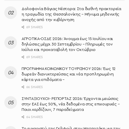
Δολοφονία Βάγιας Νέστορα: Στα διεθνή πρακτορεία
η τραγωδία της Θεσσαλονίκης – Μήνυμα μηδενικής
ανοχής από την κυβέρνηση
69 SHARES
ΑΓΡΟΤΙΚΑ-ΟΣΔΕ 2026: Άνοιγμα έως 15 Ιουλίου και
δηλώσεις μέχρι 30 Σεπτεμβρίου – Πληρωμές τον
Ιούλιο και προκαταβολή τον Οκτώβριο
69 SHARES
ΠΡΟΓΡΑΜΜΑ ΚΟΙΝΩΝΙΚΟΥ ΤΟΥΡΙΣΜΟΥ 2026: Έως 12
δωρεάν διανυκτερεύσεις και νέα προπληρωμένη
κάρτα για επιδόματα –
66 SHARES
ΣΥΝΤΑΞΙΟΥΧΟΙ- ΡΕΠΟΡΤΑΖ 2026: Έρχονται μειώσεις
στην ΕΑΣ έως 50%, νέα δεδομένα στις επικουρικές –
Ποιοι κερδίζουν, 7 παραδείγματα
64 SHARES
Το ευχαριστώ της Γκίλφοϊλ στον Μητσοτάκη για την