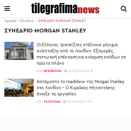
Αρχική
Ετικέτα
ΣΥΝΕΔΡΙΟ MORGAN STANLEY
ΣΥΝΕΔΡΙΟ MORGAN STANLEY
Οι Έλληνες τραπεζίτες στέλνουν μήνυμα
ανάπτυξης από το Λονδίνο: Εξαγορές,
πιστωτική επέκταση και ενίσχυση εσόδων σε
πρώτο πλάνο
ΑΠΌ
NEWSROOM
02/12/2025 06:31
Κατάμεστο το roadshow της Morgan Stanley
στο Λονδίνο – O Κυριάκος Μητσοτάκης
άνοιξε τις εργασίες
ΑΠΌ
TECHTEAM
01/12/2025 17:03