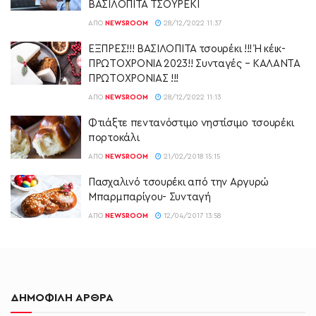
ΒΑΣΙΛΟΠΙΤΑ ΤΣΟΥΡΕΚΙ
ΑΠΌ
NEWSROOM
28/12/2022 11:37
ΕΞΠΡΕΣ!!! ΒΑΣΙΛΟΠΙΤΑ τσουρέκι !!! Ή κέικ-
ΠΡΩΤΟΧΡΟΝΙΑ 2023!! Συνταγές – ΚΑΛΑΝΤΑ
ΠΡΩΤΟΧΡΟΝΙΑΣ !!!
ΑΠΌ
NEWSROOM
28/12/2022 11:13
Φτιάξτε πεντανόστιμο νηστίσιμο τσουρέκι
πορτοκάλι
ΑΠΌ
NEWSROOM
21/02/2018 15:15
Πασχαλινό τσουρέκι από την Αργυρώ
Μπαρμπαρίγου- Συνταγή
ΑΠΌ
NEWSROOM
12/04/2017 13:58
ΔΗΜΟΦΙΛΗ ΑΡΘΡΑ