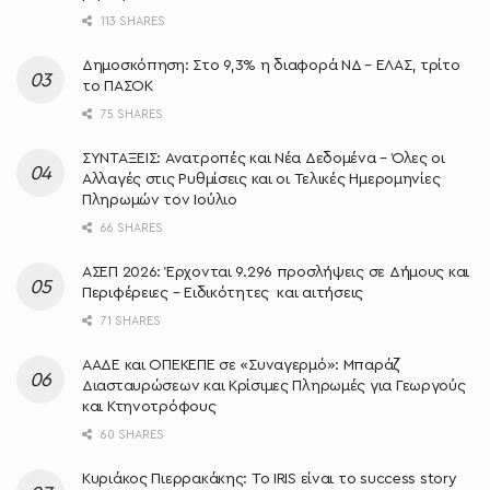
113 SHARES
Δημοσκόπηση: Στο 9,3% η διαφορά ΝΔ – ΕΛΑΣ, τρίτο
το ΠΑΣΟΚ
75 SHARES
ΣΥΝΤΑΞΕΙΣ: Ανατροπές και Νέα Δεδομένα – Όλες οι
Αλλαγές στις Ρυθμίσεις και οι Τελικές Ημερομηνίες
Πληρωμών τον Ιούλιο
66 SHARES
ΑΣΕΠ 2026: Έρχονται 9.296 προσλήψεις σε Δήμους και
Περιφέρειες – Ειδικότητες και αιτήσεις
71 SHARES
ΑΑΔΕ και ΟΠΕΚΕΠΕ σε «Συναγερμό»: Μπαράζ
Διασταυρώσεων και Κρίσιμες Πληρωμές για Γεωργούς
και Κτηνοτρόφους
60 SHARES
Κυριάκος Πιερρακάκης: Το IRIS είναι το success story