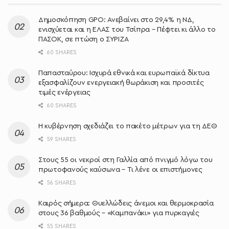
Δημοσκόπηση GPO: Ανεβαίνει στο 29,4% η ΝΔ,
ενισχύεται και η ΕΛΑΣ του Τσίπρα – Πέφτει κι άλλο το
ΠΑΣΟΚ, σε πτώση ο ΣΥΡΙΖΑ
60 SHARES
Παπασταύρου: Ισχυρά εθνικά και ευρωπαϊκά δίκτυα
εξασφαλίζουν ενεργειακή θωράκιση και προσιτές
τιμές ενέργειας
60 SHARES
Η κυβέρνηση σχεδιάζει το πακέτο μέτρων για τη ΔΕΘ
59 SHARES
Στους 55 οι νεκροί στη Γαλλία από πνιγμό λόγω του
πρωτοφανούς καύσωνα – Τι λένε οι επιστήμονες
56 SHARES
Καιρός σήμερα: Θυελλώδεις άνεμοι και θερμοκρασία
στους 36 βαθμούς – «Καμπανάκι» για πυρκαγιές
55 SHARES