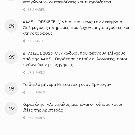
«παγώνουν» οι επενδύσεις και τι σχεδιάζεται
63 SHARES
ΑΑΔΕ – ΟΠΕΚΕΠΕ: 1,16 δισ. ευρώ έως τον Δεκέμβριο –
Οι 6 μεγάλες πληρωμές που έρχονται για αγρότες και
κτηνοτρόφους
61 SHARES
ΔΗΛΩΣΕΙΣ 2026: Οι 7 κωδικοί που φέρνουν ελέγχους
από την ΑΑΔΕ – Παράταση ζητούν οι λογιστές, ποιοι
κινδυνεύουν με εξηγήσεις
59 SHARES
Το διπλό μήνυμα Μητσοτάκη στον Ερντογάν
58 SHARES
Κυρανάκης: «Aντίπαλος μας είναι ο Τσίπρας και οι
ιδέες της Αριστεράς
57 SHARES