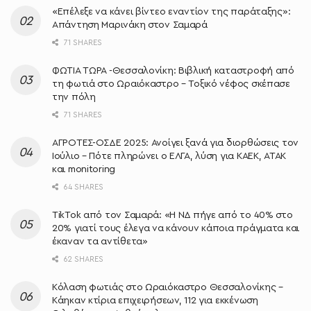
«Επέλεξε να κάνει βίντεο εναντίον της παράταξης»:
Απάντηση Μαρινάκη στον Σαμαρά
71 SHARES
ΦΩΤΙΑ ΤΩΡΑ -Θεσσαλονίκη: Βιβλική καταστροφή από
τη φωτιά στο Ωραιόκαστρο – Τοξικό νέφος σκέπασε
την πόλη
71 SHARES
ΑΓΡΟΤΕΣ-ΟΣΔΕ 2025: Ανοίγει ξανά για διορθώσεις τον
Ιούλιο – Πότε πληρώνει ο ΕΛΓΑ, λύση για ΚΑΕΚ, ΑΤΑΚ
και monitoring
64 SHARES
TikTok από τον Σαμαρά: «Η ΝΔ πήγε από το 40% στο
20% γιατί τους έλεγα να κάνουν κάποια πράγματα και
έκαναν τα αντίθετα»
62 SHARES
Κόλαση φωτιάς στο Ωραιόκαστρο Θεσσαλονίκης –
Κάηκαν κτίρια επιχειρήσεων, 112 για εκκένωση