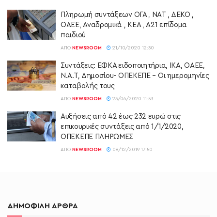
Πληρωμή συντάξεων ΟΓΑ , ΝΑΤ , ΔΕΚΟ ,
ΟΑΕΕ, Αναδρομικά , ΚΕΑ , Α21 επίδομα
παιδιού
ΑΠΌ
NEWSROOM
21/10/2020 12:30
Συντάξεις: ΕΦΚΑ ειδοποιητήρια, ΙΚΑ, ΟΑΕΕ,
Ν.Α.Τ, Δημοσίου- ΟΠΕΚΕΠΕ – Οι ημερομηνίες
καταβολής τους
ΑΠΌ
NEWSROOM
23/06/2020 11:53
Αυξήσεις από 42 έως 232 ευρώ στις
επικουρικές συντάξεις από 1/1/2020,
ΟΠΕΚΕΠΕ ΠΛΗΡΩΜΕΣ
ΑΠΌ
NEWSROOM
08/12/2019 17:50
ΔΗΜΟΦΙΛΗ ΑΡΘΡΑ