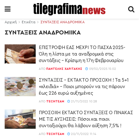
Αρχική
Ετικέτα
ΣΥΝΤΑΞΕΙΣ ΑΝΑΔΡΟΜΙΙΚΑ
ΣΥΝΤΑΞΕΙΣ ΑΝΑΔΡΟΜΙΙΚΑ
ΕΠΙΣΤΡΟΦΗ ΕΑΣ ΜΕΧΡΙ ΤΟ ΠΑΣΧΑ 2025-
Όλη η λίστα με τα αναδρομικά στις
συντάξεις – Κρίσιμη η 17η Φεβρουαρίου
ΑΠΌ
ΠΑΝΤΕΛΉΣ ΧΑΡΙΤΆΚΗΣ
09/02/2025 15:02
ΣΥΝΤΑΞΕΙΣ – ΕΚΤΑΚΤΟ ΠΡΟΣΟΧΗ ! Τα 5+1
«κλειδιά» – Ποιοι μπορούν να τις πάρουν
έως 226 ευρώ αυξημένες
ΑΠΌ
TECHTEAM
21/11/2022 10:28
ΠΡΟΣΟΧΗ ΕΚΤΑΚΤΟ ΣΥΝΤΑΞΕΙΣ Ο ΠΙΝΑΚΑΣ
ΜΕ ΤΙΣ ΑΥΞΗΣΕΙΣ: Πόσοι και ποιοι
συνταξιούχοι θα λάβουν αύξηση 7,5% !
ΑΠΌ
TECHTEAM
20/11/2022 11:14