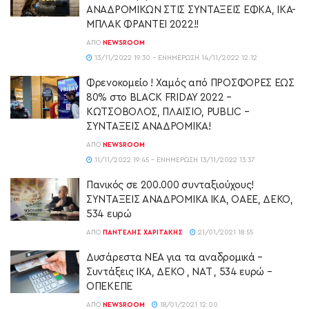
ΑΝΑΔΡΟΜΙΚΩΝ ΣΤΙΣ ΣΥΝΤΑΞΕΙΣ ΕΦΚΑ, ΙΚΑ-
ΜΠΛΑΚ ΦΡΑΝΤΕΙ 2022!!
ΑΠΌ
NEWSROOM
13/11/2022 19:30 - ΕΝΗΜΈΡΩΣΗ 14/11/2022 12:12
Φρενοκομείο ! Χαμός από ΠΡΟΣΦΟΡΕΣ ΕΩΣ
80% στο BLACK FRIDAY 2022 –
ΚΩΤΣΟΒΟΛΟΣ, ΠΛΑΙΣΙΟ, PUBLIC –
ΣΥΝΤΑΞΕΙΣ ΑΝΑΔΡΟΜΙΚΑ!
ΑΠΌ
NEWSROOM
11/11/2022 19:45 - ΕΝΗΜΈΡΩΣΗ 13/11/2022 13:37
Πανικός σε 200.000 συνταξιούχους!
ΣΥΝΤΑΞΕΙΣ ΑΝΑΔΡΟΜΙΚΑ ΙΚΑ, ΟΑΕΕ, ΔΕΚΟ,
534 ευρώ
ΑΠΌ
ΠΑΝΤΕΛΉΣ ΧΑΡΙΤΆΚΗΣ
21/01/2021 18:55
Δυσάρεστα ΝΕΑ για τα αναδρομικά –
Συντάξεις ΙΚΑ, ΔΕΚΟ , ΝΑΤ , 534 ευρώ –
ΟΠΕΚΕΠΕ
ΑΠΌ
NEWSROOM
18/01/2021 12:00