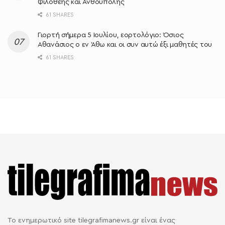
Φιλοθέης και Ανθούπολης
61 SHARES
Γιορτή σήμερα 5 Ιουλίου, εορτολόγιο: Όσιος
Αθανάσιος ο εν Άθω και οι συν αυτώ έξι μαθητές του
61 SHARES
Το ενημερωτικό site tilegrafimanews.gr είναι ένας