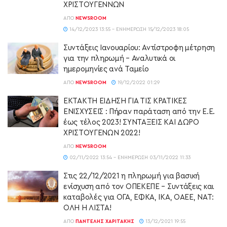
ΧΡΙΣΤΟΥΓΕΝΝΩΝ
ΑΠΌ
NEWSROOM
14/12/2023 13:55 - ΕΝΗΜΈΡΩΣΗ 15/12/2023 18:05
Συντάξεις Ιανουαρίου: Αντίστροφη μέτρηση
για την πληρωμή – Αναλυτικά οι
ημερομηνίες ανά Ταμείο
ΑΠΌ
NEWSROOM
19/12/2022 01:29
ΕΚΤΑΚΤΗ ΕΙΔΗΣΗ ΓΙΑ ΤΙΣ ΚΡΑΤΙΚΕΣ
ΕΝΙΣΧΥΣΕΙΣ : Πήραν παράταση από την Ε.Ε.
έως τέλος 2023! ΣΥΝΤΑΞΕΙΣ ΚΑΙ ΔΩΡΟ
ΧΡΙΣΤΟΥΓΕΝΩΝ 2022!
ΑΠΌ
NEWSROOM
02/11/2022 13:54 - ΕΝΗΜΈΡΩΣΗ 03/11/2022 11:33
Στις 22/12/2021 η πληρωμή για βασική
ενίσχυση από τον ΟΠΕΚΕΠΕ – Συντάξεις και
καταβολές για ΟΓΑ, ΕΦΚΑ, ΙΚΑ, ΟΑΕΕ, ΝΑΤ:
ΟΛΗ Η ΛΙΣΤΑ!
ΑΠΌ
ΠΑΝΤΕΛΉΣ ΧΑΡΙΤΆΚΗΣ
13/12/2021 19:55