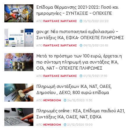
Επίδομα θέρμανσης 2021-2022: Ποσό και
ημερομηνίες – ΣΥΝΤΑΞΕΙΣ – ΟΠΕΚΕΠΕ
ΑΠΌ
ΠΑΝΤΕΛΉΣ ΧΑΡΙΤΆΚΗΣ
10/12/2021 20:20
gov.gr: Νέo πιστοποιητικό εμβολιασμού –
Συντάξεις ΙΚΑ, ΕΦΚΑ- ΟΠΕΚΕΠΕ ΠΛΗΡΩΜΕΣ
ΑΠΌ
ΠΑΝΤΕΛΉΣ ΧΑΡΙΤΆΚΗΣ
09/12/2021 20:55
Μετά το πρόστιμο των 100 ευρώ, έρχεται η
πιο σύντομη πληρωμή για συντάξεις ΙΚΑ,
ΟΓΑ, ΝΑΤ – ΟΠΕΚΕΠΕ ΠΛΗΡΩΜΕΣ
ΑΠΌ
ΠΑΝΤΕΛΉΣ ΧΑΡΙΤΆΚΗΣ
01/12/2021 17:30
Πληρωμή συντάξεων ΙΚΑ, ΝΑΤ, ΟΑΕΕ,
Δημοσίου , ΔΕΚΟ, 800 ευρώ επίδομα
ΑΠΌ
NEWSROOM
24/12/2020 11:30
Πληρωμές online : ΚΕΑ, Επίδομα παιδιού Α21,
Συντάξεις ΙΚΑ, ΟΑΕΕ, ΝΑΤ, ΕΦΚΑ
ΑΠΌ
NEWSROOM
21/12/2020 13:00