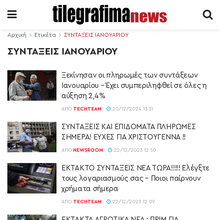
Αρχική
Ετικέτα
ΣΥΝΤΑΞΕΙΣ ΙΑΝΟΥΑΡΙΟΥ
ΣΥΝΤΑΞΕΙΣ ΙΑΝΟΥΑΡΙΟΥ
Ξεκίνησαν οι πληρωμές των συντάξεων
Ιανουαρίου – Έχει συμπεριληφθεί σε όλες η
αύξηση 2,4%
ΑΠΌ
TECHTEAM
20/12/2024 13:31
ΣΥΝΤΑΞΕΙΣ ΚΑΙ ΕΠΙΔΟΜΑΤΑ ΠΛΗΡΩΜΕΣ
ΣΗΜΕΡΑ! ΕΥΧΕΣ ΓΙΑ ΧΡΙΣΤΟΥΓΕΝΝΑ !!
ΑΠΌ
NEWSROOM
22/12/2023 12:50
ΕΚΤΑΚΤΟ ΣΥΝΤΑΞΕΙΣ ΝΕΑ ΤΩΡΑ!!!!! Ελέγξτε
τους λογαριασμούς σας – Ποιοι παίρνουν
χρήματα σήμερα
ΑΠΌ
TECHTEAM
22/12/2023 12:09
ΕΚΤΑΚΤΑ ΑΓΡΟΤΙΚΑ ΝΕΑ : ΠΡΙΜ ΓΙΑ