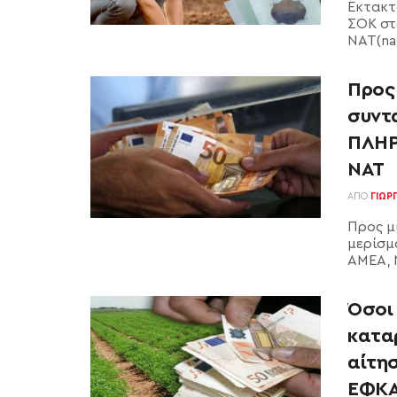
Έκτακτ
ΣΟΚ στ
ΝΑΤ(nat
Προς 
συντ
ΠΛΗΡ
ΝΑΤ
ΑΠΌ
ΓΙΏΡ
Προς μ
μερίσμ
ΑΜΕΑ, 
Όσοι
καταρ
αίτη
ΕΦΚΑ