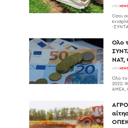
ΑΠΌ
NEW
Όσοι α
ενισχύ
-ΣΥΝΤΑ
Όλο 
ΣΥΝΤΑ
ΝΑΤ,
ΑΠΌ
NEW
Όλο το
2022: Ι
ΑΜΕΑ, 
ΑΓΡΟ
αίτη
ΟΠΕΚ