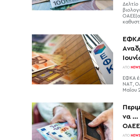
Δελτίο
βιολογι
ΟΑΕΕ(o
καθυστέ
ΕΦΚΑ 
Αναδρ
Ιουνί
ΑΠΌ
NEW
ΕΦΚΑ έκ
ΝΑΤ, Ο
Μαΐου 2
Περιμ
να … 
ΟΑΕΕ,
ΑΠΌ
NEW