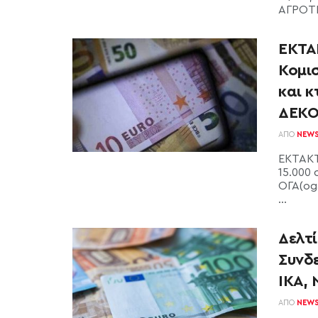
ΑΓΡΟΤΙ
ΕΚΤΑ
Κομισ
και 
ΔΕΚΟ
ΑΠΌ
NEW
ΕΚΤΑΚΤ
15.000
ΟΓΑ(oga
...
Δελτ
Συνδε
ΙΚΑ, 
ΑΠΌ
NEW