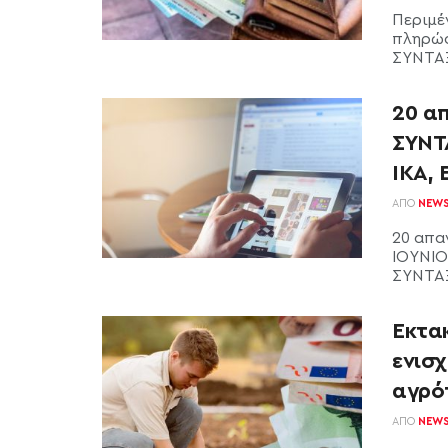
Περιμέ
πληρώσ
ΣΥΝΤΑΞΕ
20 α
ΣΥΝΤ
ΙΚΑ,
ΑΠΌ
NEW
20 απα
ΙΟΥΝΙΟ
ΣΥΝΤΑΞΕ
Έκτα
ενισ
αγρό
ΑΠΌ
NEW