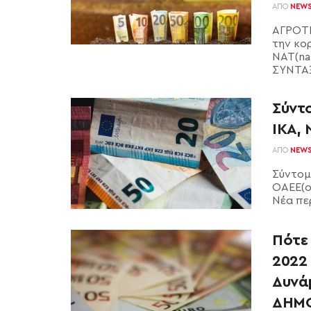
ΑΠΌ
NEW
ΑΓΡΟΤΕ
την κο
ΝΑΤ(na
ΣΥΝΤΑΞΕ
Σύντ
ΙΚΑ, 
ΑΠΌ
NEW
Σύντομο
ΟΑΕΕ(o
Νέα πε
Πότε 
2022 
Δυνά
ΔΗΜΟ