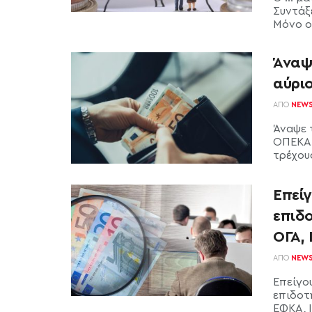
Συντάξ
Μόνο ο 
Άναψ
αύριο
ΑΠΌ
NEW
Άναψε 
ΟΠΕΚΑ 
τρέχουσ
Επεί
επιδ
ΟΓΑ, 
ΑΠΌ
NEW
Επείγο
επιδοτ
ΕΦΚΑ, Ι