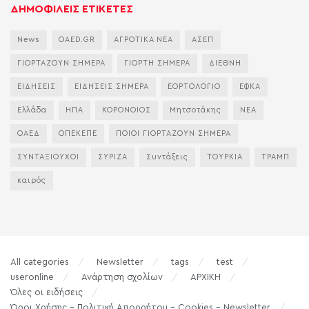
ΔΗΜΟΦΙΛΕΙΣ ΕΤΙΚΕΤΕΣ
News
OAED.GR
ΑΓΡΟΤΙΚΑ ΝΕΑ
ΑΣΕΠ
ΓΙΟΡΤΑΖΟΥΝ ΣΗΜΕΡΑ
ΓΙΟΡΤΗ ΣΗΜΕΡΑ
ΔΙΕΘΝΗ
ΕΙΔΗΣΕΙΣ
ΕΙΔΗΣΕΙΣ ΣΗΜΕΡΑ
ΕΟΡΤΟΛΟΓΙΟ
ΕΦΚΑ
Ελλάδα
ΗΠΑ
ΚΟΡΟΝΟΙΟΣ
Μητσοτάκης
ΝΕΑ
ΟΑΕΔ
ΟΠΕΚΕΠΕ
ΠΟΙΟΙ ΓΙΟΡΤΑΖΟΥΝ ΣΗΜΕΡΑ
ΣΥΝΤΑΞΙΟΥΧΟΙ
ΣΥΡΙΖΑ
Συντάξεις
ΤΟΥΡΚΙΑ
ΤΡΑΜΠ
καιρός
All categories
Newsletter
tags
test
useronline
Ανάρτηση σχολίων
ΑΡΧΙΚΗ
Όλες οι ειδήσεις
Όροι Χρήσης – Πολιτική Απορρήτου – Cookies – Newsletter