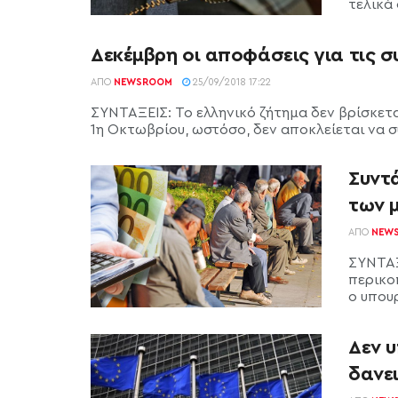
τελικά 
Δεκέμβρη οι αποφάσεις για τις σ
ΑΠΌ
NEWSROOM
25/09/2018 17:22
ΣΥΝΤΑΞΕΙΣ: Το ελληνικό ζήτημα δεν βρίσκετα
1η Οκτωβρίου, ωστόσο, δεν αποκλείεται να συ
Συντ
των 
ΑΠΌ
NEW
ΣΥΝΤΑΞΕ
περικοπ
ο υπου
Δεν 
δανει