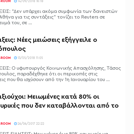
SROOM
14/09/2018 16:18
ΕΙΣ: "Δεν υπάρχει ακόμα συμφωνία των δανειστών
Αθήνα για τις συντάξεις" τονίζει το Reuters σε
υμά του, σε ...
ξεις: Νέες μειώσεις εξήγγειλε ο
όπουλος
SROOM
13/05/2018 11:05
ΕΙΣ: Ο υφυπουργός Κοινωνικής Απασχόλησης, Τάσος
ουλος, παραδέχθηκε ότι οι περικοπές στις
ις που θα ισχύσουν από την 1η Ιανουαρίου του ...
ξιούχοι: Μειωμένες κατά 80% οι
ουρικές που δεν καταβάλλονται από το
SROOM
26/06/2017 22:22
ΕΙΣ ΕΙΔΗΣΕΙΣ: Μειωμένες έως 80% και χωρίς να