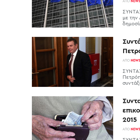
ΑΠΌ
NEW
ΣΥΝΤΑΞ
με την 
δημοσίε
Συντά
Πετρ
ΑΠΌ
NEW
ΣΥΝΤΑΞ
Πετρόπ
συντάξε
Συντα
επικ
2015
ΑΠΌ
NEW
ΣΥΝΤΑΞ