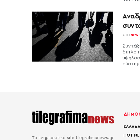
Αναδ
συντ
ΑΠΌ
NEW
Συντάξ
διπλό 
υψηλοσ
σύστημα
ΔΗΜΟΦ
ΕΛΛΑΔΑ
HOT N
Το ενημερωτικό site tilegrafimanews.gr