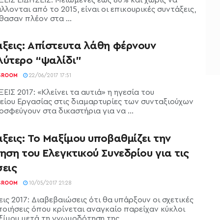
λονται από το 2015, είναι οι επικουρικές συντάξεις,
θασαν πλέον στα ...
άξεις: Απίστευτα λάθη φέρνουν
λύτερο “ψαλίδι”
SROOM
22/06/2017 17:51
ΙΣ 2017: «Κλείνει τα αυτιά» η ηγεσία του
είου Εργασίας στις διαμαρτυρίες των συνταξιούχων
σφεύγουν στα δικαστήρια για να ...
ξεις: Το Μαξίμου υποβαθμίζει την
ηση του Ελεγκτικού Συνεδρίου για τις
σεις
SROOM
10/05/2017 21:28
ις 2017: Διαβεβαιώσεις ότι θα υπάρξουν οι σχετικές
οιήσεις όπου κρίνεται αναγκαίο παρείχαν κύκλοι
ξίμου μετά τη γνωμοδότηση της ...