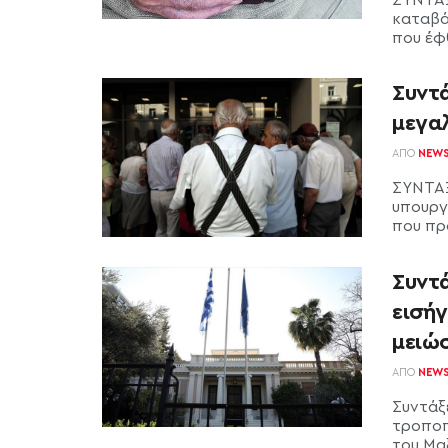
καταβάλ
που έφ
Συντ
μεγα
ΑΠΌ
NEW
ΣΥΝΤΑΞΕ
υπουργ
που προ
Συντά
εισήγ
μειώ
ΑΠΌ
NEW
Συντάξε
τροποπ
του Μα