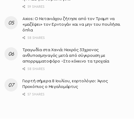
59 SHARES
Axios: Ο Νετανιάχου ζήτησε από τον Τραμπ να
«μαζέψει» τον Ερντογάν και να μην του πουλήσει
όπλα
58 SHARES
Τραγωδία στα Χανιά: Νεκρός 33χρονος
ανθυποσμηναγός μετά από σύγκρουση με
απορριμματοφόρο –Στο κόκκινο τα τροχαία
58 SHARES
Γιορτή σήμερα 8 Ιουλίου, εορτολόγιο: Άγιος
Προκόπιος ο Μεγαλομάρτυς
57 SHARES