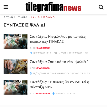
Αρχική
Ετικέτα
ΣΥΝΤΑΞΕΙΣ ΨΑΛΙΔΙ
ΣΥΝΤΑΞΕΙΣ ΨΑΛΙΔΙ
Συντάξεις: Η εγκύκλιος με τις νέες
περικοπές- ΠΙΝΑΚΑΣ
ΑΠΌ
NEWSROOM
19/07/2018 13:10 - ΕΝΗΜΈΡΩΣΗ 22/07/2018 11:59
Συντάξεις: Σοκ από το νέο “ψαλίδι”
ΑΠΌ
NEWSROOM
28/06/2018 15:03 - ΕΝΗΜΈΡΩΣΗ 29/06/2018 16:23
Συντάξεις: Σε ποιους θα κουρευτεί η
σύνταξη 60%
ΑΠΌ
NEWSROOM
29/03/2018 18:29