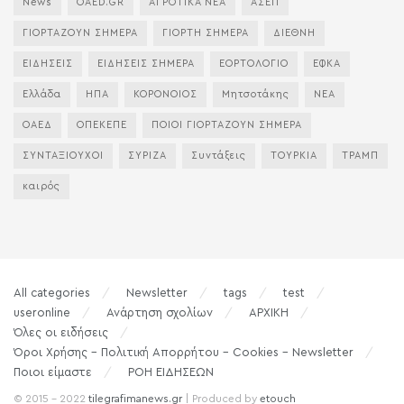
News
OAED.GR
ΑΓΡΟΤΙΚΑ ΝΕΑ
ΑΣΕΠ
ΓΙΟΡΤΑΖΟΥΝ ΣΗΜΕΡΑ
ΓΙΟΡΤΗ ΣΗΜΕΡΑ
ΔΙΕΘΝΗ
ΕΙΔΗΣΕΙΣ
ΕΙΔΗΣΕΙΣ ΣΗΜΕΡΑ
ΕΟΡΤΟΛΟΓΙΟ
ΕΦΚΑ
Ελλάδα
ΗΠΑ
ΚΟΡΟΝΟΙΟΣ
Μητσοτάκης
ΝΕΑ
ΟΑΕΔ
ΟΠΕΚΕΠΕ
ΠΟΙΟΙ ΓΙΟΡΤΑΖΟΥΝ ΣΗΜΕΡΑ
ΣΥΝΤΑΞΙΟΥΧΟΙ
ΣΥΡΙΖΑ
Συντάξεις
ΤΟΥΡΚΙΑ
ΤΡΑΜΠ
καιρός
All categories
Newsletter
tags
test
useronline
Ανάρτηση σχολίων
ΑΡΧΙΚΗ
Όλες οι ειδήσεις
Όροι Χρήσης – Πολιτική Απορρήτου – Cookies – Newsletter
Ποιοι είμαστε
ΡΟΗ ΕΙΔΗΣΕΩΝ
© 2015 - 2022
tilegrafimanews.gr
| Produced by
etouch