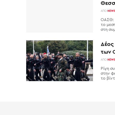
Θεσσ
ΑΠΌ
NEW
ΟΑΣΘ: 
το μεσ
στη συμ
Δέος
των Ο
ΑΠΌ
NEW
Ρίγη σ
στην φ
το βίντ