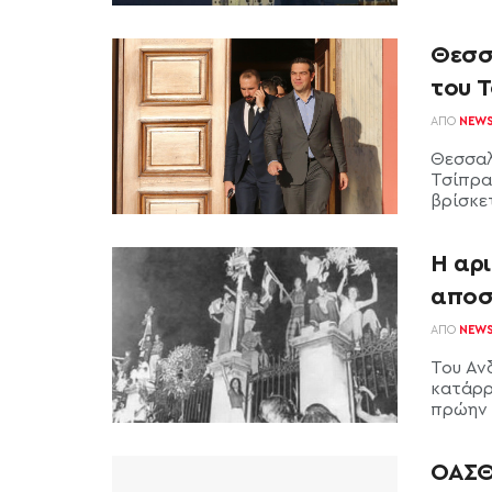
Θεσσ
του 
ΑΠΌ
NEW
Θεσσαλ
Τσίπρα
βρίσκε
Η αρι
αποσ
ΑΠΌ
NEW
Του Αν
κατάρρ
πρώην 
ΟΑΣΘ