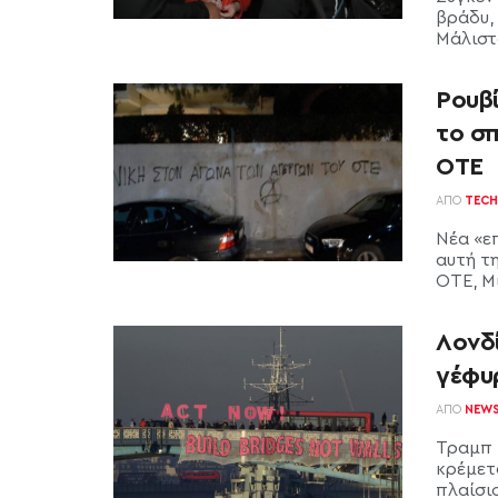
βράδυ,
Μάλιστ
Ρουβ
το σπ
ΟΤΕ
ΑΠΌ
TECH
Νέα «ε
αυτή τ
ΟΤΕ, Μι
Λονδ
γέφυ
ΑΠΌ
NEW
Τραμπ 
κρέμετ
πλαίσιο