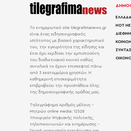
ΔΗΜΟΦ
ΕΛΛΑΔΑ
HOT N
Το ενημερωτικό site tilegrafimanews.gr
ΔΙΕΘΝΗ
είναι ένας ειδησεογραφικός
ιστότοπος με βασικό χαρακτηριστικό
ΚΟΙΝΩΝ
του, την εγκυρότητα της είδησης και
ΣΥΝΤΑΞ
έτσι έχει κερδίσει την εμπιστοσύνη
ΟΙΚΟΝΟ
του διαδικτυακού κοινού καθώς
συνολικά το έχουν επισκεφτεί πάνω
από 3 εκατομμύρια χρηστών. Η
καθημερινή επισκεψιμότητα
επιβραβεύει την προσπάθεια όλης
της δημοσιογραφικής ομάδας μας.
Τηλεγράφημα Αριθμός μέλους -
Μητρώο online media: 12528
Υπουργείο Ψηφιακής πολιτικής,
τηλεπικοινωνιών και ενημέρωσης -
Γενική γραμματεία ενημέρωσης και