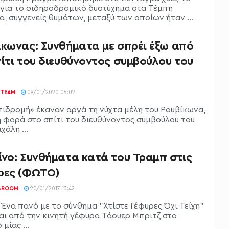
 για το σιδηροδρομικό δυστύχημα στα Τέμπη
α, συγγενείς θυμάτων, μεταξύ των οποίων ήταν ...
ίκωνας: Συνθήματα με σπρέι έξω από
ίτι του διευθύνοντος συμβούλου του
TEAM
09/01/2020 06:02
πιδρομή» έκαναν αργά τη νύχτα μέλη του Ρουβίκωνα,
η φορά στο σπίτι του διευθύνοντος συμβούλου του
χάλη ...
ίνο: Συνθήματα κατά του Τραμπ στις
ρες (ΦΩΤΟ)
SROOM
20/01/2017 13:42
Ένα πανό με το σύνθημα "Χτίστε Γέφυρες Όχι Τείχη"
αι από την κινητή γέφυρα Τάουερ Μπριτζ στο
 μίας ...