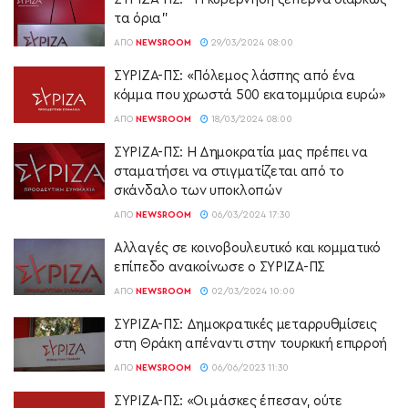
τα όρια”
ΑΠΌ
NEWSROOM
29/03/2024 08:00
ΣΥΡΙΖΑ-ΠΣ: «Πόλεμος λάσπης από ένα
κόμμα που χρωστά 500 εκατομμύρια ευρώ»
ΑΠΌ
NEWSROOM
18/03/2024 08:00
ΣΥΡΙΖΑ-ΠΣ: Η Δημοκρατία μας πρέπει να
σταματήσει να στιγματίζεται από το
σκάνδαλο των υποκλοπών
ΑΠΌ
NEWSROOM
06/03/2024 17:30
Aλλαγές σε κοινοβουλευτικό και κομματικό
επίπεδο ανακοίνωσε ο ΣΥΡΙΖΑ-ΠΣ
ΑΠΌ
NEWSROOM
02/03/2024 10:00
ΣΥΡΙΖΑ-ΠΣ: Δημοκρατικές μεταρρυθμίσεις
στη Θράκη απέναντι στην τουρκική επιρροή
ΑΠΌ
NEWSROOM
06/06/2023 11:30
ΣΥΡΙΖΑ-ΠΣ: «Οι μάσκες έπεσαν, ούτε