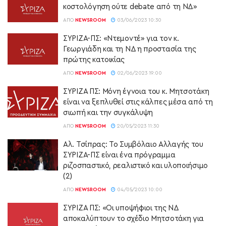
κοστολόγηση ούτε debate από τη ΝΔ»
ΑΠΌ
NEWSROOM
03/06/2023 10:30
ΣΥΡΙΖΑ-ΠΣ: «Ντεμοντέ» για τον κ.
Γεωργιάδη και τη ΝΔ η προστασία της
πρώτης κατοικίας
ΑΠΌ
NEWSROOM
02/06/2023 19:00
ΣΥΡΙΖΑ ΠΣ: Μόνη έγνοια του κ. Μητσοτάκη
είναι να ξεπλυθεί στις κάλπες μέσα από τη
σιωπή και την συγκάλυψη
ΑΠΌ
NEWSROOM
20/05/2023 11:30
Aλ. Τσίπρας: Το Συμβόλαιο Αλλαγής του
ΣΥΡΙΖΑ-ΠΣ είναι ένα πρόγραμμα
ριζοσπαστικό, ρεαλιστικό και υλοποιήσιμο
(2)
ΑΠΌ
NEWSROOM
04/05/2023 10:00
ΣΥΡΙΖΑ ΠΣ: «Οι υποψήφιοι της ΝΔ
αποκαλύπτουν το σχέδιο Μητσοτάκη για