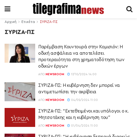
Αρχική
Ετικέτα
ΣΥΡΙΖΑ-ΠΣ
ΣΥΡΙΖΑ-ΠΣ
Παρέμβαση Κουντουρά στην Κομισιόν: Η
οδική ασφάλεια να αποτελέσει
προτεραιότητα στη χρηματοδότηση των
οδικών έργων
ΑΠΌ
NEWSROOM
17/10/2024 14:00
ΣΥΡΙΖΑ-ΠΣ: Η κυβέρνηση δεν μπορεί να
αντιμετωπίσει την ακρίβεια
ΑΠΌ
NEWSROOM
04/05/2024 11:00
ΣΥΡΙΖΑ-ΠΣ: “Εκτεθειμένοι και υπόλογοι ο κ.
Μητσοτάκης και η κυβέρνηση του”
ΑΠΌ
NEWSROOM
01/04/2024 11:00
ΣΥΡΙΖΑ-ΠΣ: “Η κυβέρνηση ξεπερνά διαρκώς