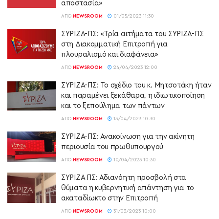
αποστασία»
ΑΠΌ
NEWSROOM
01/05/2023 11:30
ΣΥΡΙΖΑ-ΠΣ: «Τρία αιτήματα του ΣΥΡΙΖΑ-ΠΣ
στη Διακομματική Επιτροπή για
πλουραλισμό και διαφάνεια»
ΑΠΌ
NEWSROOM
24/04/2023 12:00
ΣΥΡΙΖΑ-ΠΣ: Το σχέδιο του κ. Μητσοτάκη ήταν
και παραμένει ξεκάθαρα, η ιδιωτικοποίηση
και το ξεπούλημα των πάντων
ΑΠΌ
NEWSROOM
13/04/2023 10:30
ΣΥΡΙΖΑ-ΠΣ: Ανακοίνωση για την ακίνητη
περιουσία του πρωθυπουργού
ΑΠΌ
NEWSROOM
10/04/2023 10:30
ΣΥΡΙΖΑ ΠΣ: Αδιανόητη προσβολή στα
θύματα η κυβερνητική απάντηση για το
ακαταδίωκτο στην Επιτροπή
ΑΠΌ
NEWSROOM
31/03/2023 10:00