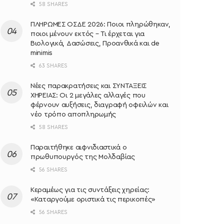
58 SHARES
ΠΛΗΡΩΜΕΣ ΟΣΔΕ 2026: Ποιοι πληρώθηκαν,
ποιοι μένουν εκτός – Τι έρχεται για
Βιολογικά, Δασώσεις, Προανθικά και de
minimis
63 SHARES
Νέες παρακρατήσεις και ΣΥΝΤΑΞΕΙΣ
ΧΗΡΕΙΑΣ: Οι 2 μεγάλες αλλαγές που
φέρνουν αυξήσεις, διαγραφή οφειλών και
νέο τρόπο αποπληρωμής
58 SHARES
Παραιτήθηκε αιφνιδιαστικά ο
πρωθυπουργός της Μολδαβίας
56 SHARES
Κεραμέως για τις συντάξεις χηρείας:
«Καταργούμε οριστικά τις περικοπές»
56 SHARES