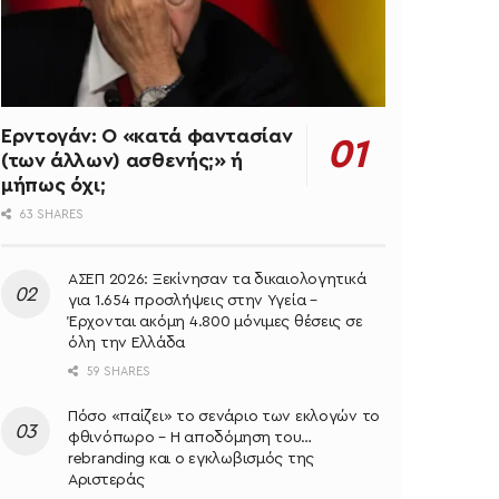
Ερντογάν: Ο «κατά φαντασίαν
(των άλλων) ασθενής;» ή
μήπως όχι;
63 SHARES
ΑΣΕΠ 2026: Ξεκίνησαν τα δικαιολογητικά
για 1.654 προσλήψεις στην Υγεία –
Έρχονται ακόμη 4.800 μόνιμες θέσεις σε
όλη την Ελλάδα
59 SHARES
Πόσο «παίζει» το σενάριο των εκλογών το
φθινόπωρο – Η αποδόμηση του…
rebranding και ο εγκλωβισμός της
Αριστεράς