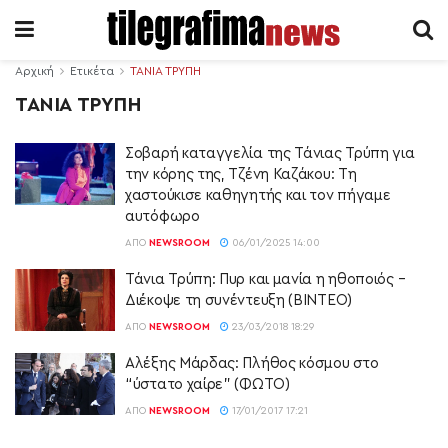
Αρχική
Ετικέτα
ΤΑΝΙΑ ΤΡΥΠΗ
ΤΑΝΙΑ ΤΡΥΠΗ
Σοβαρή καταγγελία της Τάνιας Τρύπη για
την κόρης της, Τζένη Καζάκου: Τη
χαστούκισε καθηγητής και τον πήγαμε
αυτόφωρο
ΑΠΌ
NEWSROOM
06/01/2025 14:00
Τάνια Τρύπη: Πυρ και μανία η ηθοποιός –
Διέκοψε τη συνέντευξη (ΒΙΝΤΕΟ)
ΑΠΌ
NEWSROOM
23/03/2018 18:29
Αλέξης Μάρδας: Πλήθος κόσμου στο
“ύστατο χαίρε” (ΦΩΤΟ)
ΑΠΌ
NEWSROOM
17/01/2017 17:21