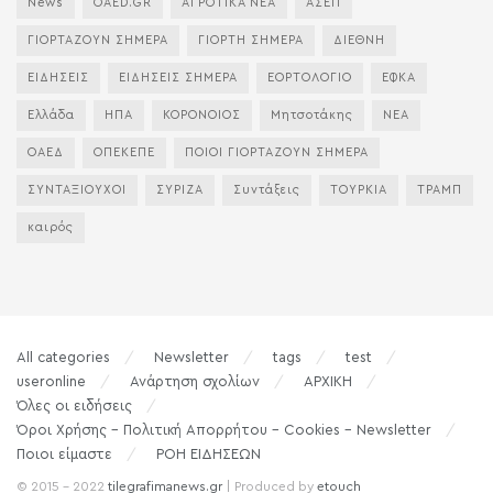
News
OAED.GR
ΑΓΡΟΤΙΚΑ ΝΕΑ
ΑΣΕΠ
ΓΙΟΡΤΑΖΟΥΝ ΣΗΜΕΡΑ
ΓΙΟΡΤΗ ΣΗΜΕΡΑ
ΔΙΕΘΝΗ
ΕΙΔΗΣΕΙΣ
ΕΙΔΗΣΕΙΣ ΣΗΜΕΡΑ
ΕΟΡΤΟΛΟΓΙΟ
ΕΦΚΑ
Ελλάδα
ΗΠΑ
ΚΟΡΟΝΟΙΟΣ
Μητσοτάκης
ΝΕΑ
ΟΑΕΔ
ΟΠΕΚΕΠΕ
ΠΟΙΟΙ ΓΙΟΡΤΑΖΟΥΝ ΣΗΜΕΡΑ
ΣΥΝΤΑΞΙΟΥΧΟΙ
ΣΥΡΙΖΑ
Συντάξεις
ΤΟΥΡΚΙΑ
ΤΡΑΜΠ
καιρός
All categories
Newsletter
tags
test
useronline
Ανάρτηση σχολίων
ΑΡΧΙΚΗ
Όλες οι ειδήσεις
Όροι Χρήσης – Πολιτική Απορρήτου – Cookies – Newsletter
Ποιοι είμαστε
ΡΟΗ ΕΙΔΗΣΕΩΝ
© 2015 - 2022
tilegrafimanews.gr
| Produced by
etouch