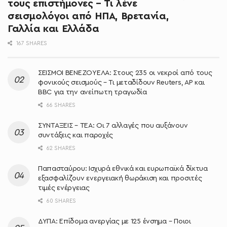
τους επιστήμονες – Τι λένε
σεισμολόγοι από ΗΠΑ, Βρετανία,
Γαλλία και Ελλάδα
167 SHARES
ΣΕΙΣΜΟΙ ΒΕΝΕΖΟΥΕΛΑ: Στους 235 οι νεκροί από τους
φονικούς σεισμούς – Τι μεταδίδουν Reuters, AP και
BBC για την ανείπωτη τραγωδία
66 SHARES
ΣΥΝΤΑΞΕΙΣ – ΤΕΑ: Οι 7 αλλαγές που αυξάνουν
συντάξεις και παροχές
62 SHARES
Παπασταύρου: Ισχυρά εθνικά και ευρωπαϊκά δίκτυα
εξασφαλίζουν ενεργειακή θωράκιση και προσιτές
τιμές ενέργειας
60 SHARES
ΔΥΠΑ: Επίδομα ανεργίας με 125 ένσημα – Ποιοι