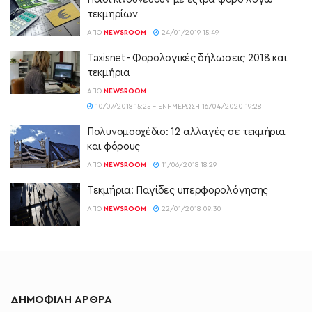
τεκμηρίων
ΑΠΌ
NEWSROOM
24/01/2019 15:49
Taxisnet- Φορολογικές δήλωσεις 2018 και
τεκμήρια
ΑΠΌ
NEWSROOM
10/07/2018 15:25 - ΕΝΗΜΈΡΩΣΗ 16/04/2020 19:28
Πολυνομοσχέδιο: 12 αλλαγές σε τεκμήρια
και φόρους
ΑΠΌ
NEWSROOM
11/06/2018 18:29
Τεκμήρια: Παγίδες υπερφορολόγησης
ΑΠΌ
NEWSROOM
22/01/2018 09:30
ΔΗΜΟΦΙΛΗ ΑΡΘΡΑ