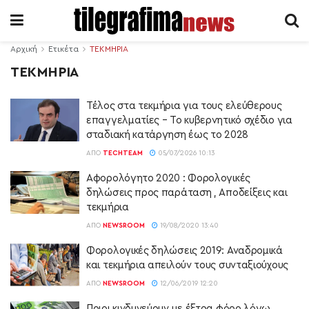
Αρχική
Ετικέτα
ΤΕΚΜΗΡΙΑ
ΤΕΚΜΗΡΙΑ
Τέλος στα τεκμήρια για τους ελεύθερους
επαγγελματίες – Το κυβερνητικό σχέδιο για
σταδιακή κατάργηση έως το 2028
ΑΠΌ
TECHTEAM
05/07/2026 10:13
Αφορολόγητο 2020 : Φορολογικές
δηλώσεις προς παράταση , Αποδείξεις και
τεκμήρια
ΑΠΌ
NEWSROOM
19/08/2020 13:40
Φορολογικές δηλώσεις 2019: Αναδρομικά
και τεκμήρια απειλούν τους συνταξιούχους
ΑΠΌ
NEWSROOM
12/06/2019 12:20
Ποιοι κινδυνεύουν με έξτρα φόρο λόγω