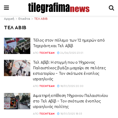
Αρχική
Ετικέτα
ΤΕΛ ΑΒΙΒ
ΤΕΛ ΑΒΙΒ
Τέλος στον πόλεμο των 12 ημερών από
Τεχεράνη και Τελ Αβίβ
ΑΠΌ
TECHTEAM
24/06/2025 23:01
Τελ Αβίβ: Η στιγμή που ο 19χρονος
Παλαιστίνιος βγάζει μαχαίρι σε πελάτες
εστιατορίου – Τον σκότωσε ένοπλος
ισραηλινός
ΑΠΌ
TECHTEAM
18/01/2025 20:00
Αιματηρή επίθεση 19χρονου Παλαιστινίου
στο Τελ Αβίβ – Τον σκότωσε ένοπλος
ισραηλινός πολίτης
ΑΠΌ
TECHTEAM
18/01/2025 18:03