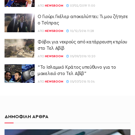
ΑΠΌ
NEWSROOM
07/02/2019 11:00
Ο Γιούρι Γκέλερ αποκαλύπτει: Τι μου ζήτησε
ο Τσίπρας
ΑΠΌ
NEWSROOM
10/12/2016 11:28
Φόβοι για νεκρούς από κατάρρευση κτιρίου
στο Τελ Αβίβ
ΑΠΌ
NEWSROOM
05/09/2016 10:20
“Το Ισλαμικό Κράτος υπεύθυνο για το
μακελειό στο Τελ Αβίβ”
ΑΠΌ
NEWSROOM
05/07/2016 15:04
ΔΗΜΟΦΙΛΗ ΑΡΘΡΑ