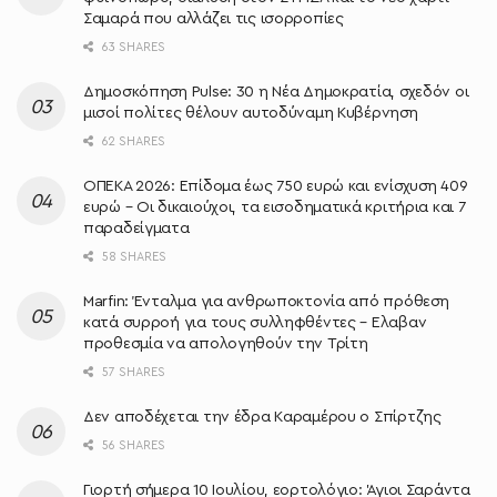
Σαμαρά που αλλάζει τις ισορροπίες
63 SHARES
Δημοσκόπηση Pulse: 30 η Νέα Δημοκρατία, σχεδόν οι
μισοί πολίτες θέλουν αυτοδύναμη Κυβέρνηση
62 SHARES
ΟΠΕΚΑ 2026: Επίδομα έως 750 ευρώ και ενίσχυση 409
ευρώ – Οι δικαιούχοι, τα εισοδηματικά κριτήρια και 7
παραδείγματα
58 SHARES
Marfin: Ένταλμα για ανθρωποκτονία από πρόθεση
κατά συρροή για τους συλληφθέντες – Ελαβαν
προθεσμία να απολογηθούν την Τρίτη
57 SHARES
Δεν αποδέχεται την έδρα Καραμέρου ο Σπίρτζης
56 SHARES
Γιορτή σήμερα 10 Ιουλίου, εορτολόγιο: Άγιοι Σαράντα