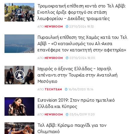
Τρομοκρατική επίθεση κοντά στο Τελ Αβίβ:
Ένοπλος έριξε φορτηγό σε στάση
λεωφορείου – Δεκάδες τραυματίες
ΑΠΌ
NEWSROOM
27/10/2024 18:32
Πυραυλική επίθεση της Χαμάς κατά του Τελ
Αβίβ – «Ο κατακλυσμός του Αλ-Ακσα
επανέφερε τον κατακτητή στην αφετηρία»
ΑΠΌ
NEWSROOM
07/10/2024 18:00
Ισχυρός ο άξονας Ελλάδας – Ισραήλ
απέναντι στην Τουρκία στην Ανατολική
Μεσόγειο
ΑΠΌ
TECHTEAM
16/06/2020 15:14
Eurovision 2019: Στον πρώτο ημιτελικό
Ελλάδα και Κύπρος
ΑΠΌ
NEWSROOM
03/04/2019 11:20
Τελ Αβίβ: Κρίσιμο παιχνίδι για τον
Ολυμπιακό