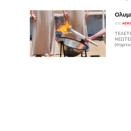
Ολυμπ
ΑΠΌ
NEW
ΤΕΛΕΤ
ΝΕΩΤΕΡ
(πορτογ