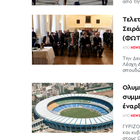
από την
Τελε
Σειρ
(ΦΩΤ
ΑΠΌ
NEW
Την Δε
Λέσχη 
σπουδών
Ολυμπ
συμμ
έναρ
ΑΠΌ
NEW
ΓΥΡΙΖΟ
και κυ
στους Ο