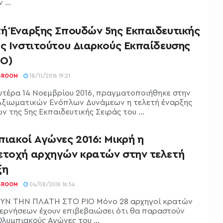
 ...
τή Έναρξης Σπουδών 5ης Εκπαιδευτικής
άς Ινστιτούτου Διαρκούς Εκπαίδευσης
Ο)
SROOM
18/11/2016 19:21
υτέρα 14 Νοεμβρίου 2016, πραγματοποιήθηκε στην
Αξιωματικών Ενόπλων Δυνάμεων η τελετή έναρξης
 της 5ης Εκπαιδευτικής Σειράς του ...
ιακοί Αγώνες 2016: Μικρή η
ετοχή αρχηγών κρατών στην τελετή
ξη
SROOM
04/08/2016 16:54
ΥΝ ΤΗΝ ΠΛΑΤΗ ΣΤΟ ΡΙΟ Μόνο 28 αρχηγοί κρατών
βερνήσεων έχουν επιβεβαιώσει ότι θα παραστούν
λυμπιακούς Αγώνες του ...