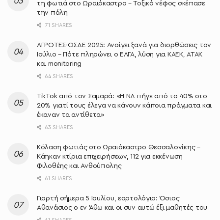
τη φωτιά στο Ωραιόκαστρο – Τοξικό νέφος σκέπασε
την πόλη
71 SHARES
ΑΓΡΟΤΕΣ-ΟΣΔΕ 2025: Ανοίγει ξανά για διορθώσεις τον
Ιούλιο – Πότε πληρώνει ο ΕΛΓΑ, λύση για ΚΑΕΚ, ΑΤΑΚ
και monitoring
64 SHARES
TikTok από τον Σαμαρά: «Η ΝΔ πήγε από το 40% στο
20% γιατί τους έλεγα να κάνουν κάποια πράγματα και
έκαναν τα αντίθετα»
63 SHARES
Κόλαση φωτιάς στο Ωραιόκαστρο Θεσσαλονίκης –
Κάηκαν κτίρια επιχειρήσεων, 112 για εκκένωση
Φιλοθέης και Ανθούπολης
61 SHARES
Γιορτή σήμερα 5 Ιουλίου, εορτολόγιο: Όσιος
Αθανάσιος ο εν Άθω και οι συν αυτώ έξι μαθητές του