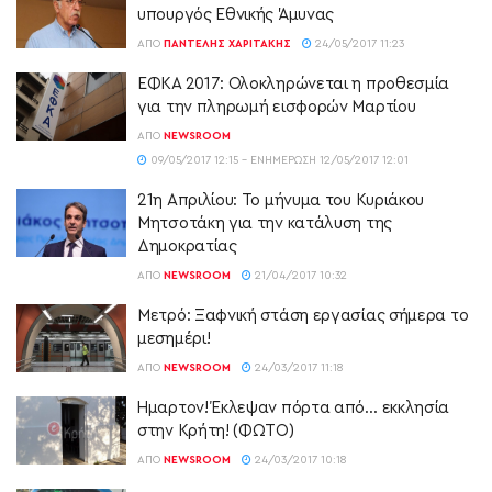
υπουργός Εθνικής Άμυνας
ΑΠΌ
ΠΑΝΤΕΛΉΣ ΧΑΡΙΤΆΚΗΣ
24/05/2017 11:23
ΕΦΚΑ 2017: Ολοκληρώνεται η προθεσμία
για την πληρωμή εισφορών Μαρτίου
ΑΠΌ
NEWSROOM
09/05/2017 12:15 - ΕΝΗΜΈΡΩΣΗ 12/05/2017 12:01
21η Απριλίου: Το μήνυμα του Κυριάκου
Μητσοτάκη για την κατάλυση της
Δημοκρατίας
ΑΠΌ
NEWSROOM
21/04/2017 10:32
Μετρό: Ξαφνική στάση εργασίας σήμερα το
μεσημέρι!
ΑΠΌ
NEWSROOM
24/03/2017 11:18
Ήμαρτον! Έκλεψαν πόρτα από… εκκλησία
στην Κρήτη! (ΦΩΤΟ)
ΑΠΌ
NEWSROOM
24/03/2017 10:18