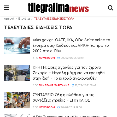
Αρχική
Ετικέτα
ΤΕΛΕΥΤΑΙΕΣ ΕΙΔΗΣΕΙΣ ΤΩΡΑ
ΤΕΛΕΥΤΑΙΕΣ ΕΙΔΗΣΕΙΣ ΤΩΡΑ
atlas.gov.gr- ΟΑΕΕ, ΙΚΑ, ΟΓΑ: Δείτε online τα
ένσημά σας-Κωδικός και ΑΜΚΑ-Για πριν το
2002 στο e-Efka
ΑΠΌ
NEWSROOM
02/02/2025 08:59
ΚΡΗΤΗ: Ώρες αγωνίας για τον 3χρονο
Ζαχαρία – Μεγάλη μάχη για να κρατηθεί
στην ζωή – Το ιατρικό ανακοινωθέν
ΑΠΌ
ΠΑΝΤΕΛΉΣ ΧΑΡΙΤΆΚΗΣ
18/03/2021 18:42
ΣΥΝΤΑΞΕΙΣ: Όλη η αλήθεια για τις
συντάξεις χηρείας – ΕΓΚΥΚΛΙΟΣ
ΑΠΌ
NEWSROOM
20/07/2019 19:30
ΔΕΔ- Τι ισχύει για τα τέλη χαρτοσήμου σε