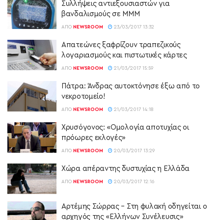
Συλλήψεις αντιεξουσιαστών για
βανδαλισμούς σε ΜΜΜ
ΑΠΌ
NEWSROOM
23/03/2017 13:32
Απατεώνες ξαφρίζουν τραπεζικούς
λογαριασμούς και πιστωτικές κάρτες
ΑΠΌ
NEWSROOM
21/03/2017 15:59
Πάτρα: Άνδρας αυτοκτόνησε έξω από το
νεκροτομείο!
ΑΠΌ
NEWSROOM
21/03/2017 14:18
Χρυσόγονος: «Ομολογία αποτυχίας οι
πρόωρες εκλογές»
ΑΠΌ
NEWSROOM
20/03/2017 13:29
Χώρα απέραντης δυστυχίας η Ελλάδα
ΑΠΌ
NEWSROOM
20/03/2017 12:16
Αρτέμης Σώρρας – Στη φυλακή οδηγείται ο
αρχηγός της «Ελλήνων Συνέλευσις»