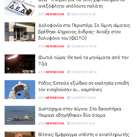
ανεξόφλητο υπόλοιπο πελάτη
ΑΠΌ
NEWSROOM
15/02/2018 14:29
Δολοφονία στο Περιστέρι: Σε λίμνη αίματος
βρέθηκε 41χρονος άνδρας- Άνοιξε στον
δολοφόνο του (ΦΩΤΟ)
ΑΠΌ
NEWSROOM
02/09/2017 12:53
Φωτιά τώρα: Θετικά τα μηνύματα από την
Τζιά
ΑΠΌ
NEWSROOM
10/08/2017 08:50
Ρόδος: Έστειλε εξώδικο σε εκκλησία επειδή
τον ενοχλούσαν οι… καμπάνες
ΑΠΌ
NEWSROOM
14/07/2017 13:00
Δυστύχημα στην Αίγινα: Στα δικαστήρια
Πειραιά οδηγήθηκαν δύο άτομα
ΑΠΌ
NEWSROOM
06/07/2017 15:31
Βίτσας: Έμφραγμα υπέστη ο αναπληρωτής