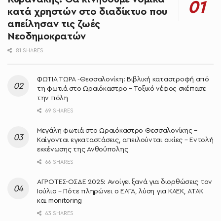
κατά χρηστών στο διαδίκτυο που
απείλησαν τις ζωές
Νεοδημοκρατών
81 SHARES
ΦΩΤΙΑ ΤΩΡΑ -Θεσσαλονίκη: Βιβλική καταστροφή από
τη φωτιά στο Ωραιόκαστρο – Τοξικό νέφος σκέπασε
την πόλη
69 SHARES
Μεγάλη φωτιά στο Ωραιόκαστρο Θεσσαλονίκης –
Καίγονται εγκαταστάσεις, απειλούνται οικίες – Εντολή
εκκένωσης της Ανθούπολης
66 SHARES
ΑΓΡΟΤΕΣ-ΟΣΔΕ 2025: Ανοίγει ξανά για διορθώσεις τον
Ιούλιο – Πότε πληρώνει ο ΕΛΓΑ, λύση για ΚΑΕΚ, ΑΤΑΚ
και monitoring
63 SHARES